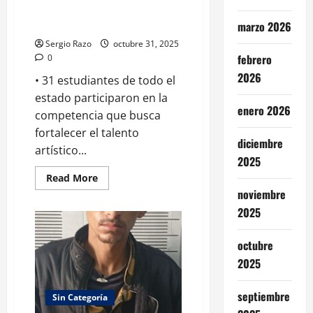
por
ESTATAL DE CANTO
inundaciones
INTERCOBACH 2025
marzo 2026
Sergio Razo
octubre 31, 2025
febrero
0
2026
• 31 estudiantes de todo el
estado participaron en la
enero 2026
competencia que busca
fortalecer el talento
diciembre
artístico...
2025
Read
Read More
more
noviembre
about
ESTUDIANTES
2025
DEMUESTRAN
SU
TALENTO
octubre
EN
EL
2025
CONCURSO
ESTATAL
DE
septiembre
CANTO
Sin Categoría
INTERCOBACH