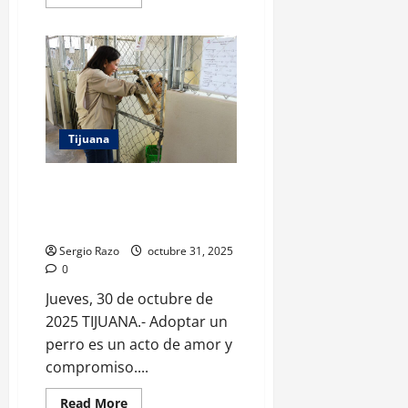
more
about
ASISTIO
LA
GOBERNADORA
MARINA
DE
PILAR
AVILA
OLMEDA
AL
Tijuana
EVENTOBAJA
INNOVATION
DAY
2025
ADOPTAR UN PERRO ES UN
ACTO DE AMOR Y COMPROMISO:
MÓNICA VEGA
Sergio Razo
octubre 31, 2025
0
Jueves, 30 de octubre de
2025 TIJUANA.- Adoptar un
perro es un acto de amor y
compromiso....
Read
Read More