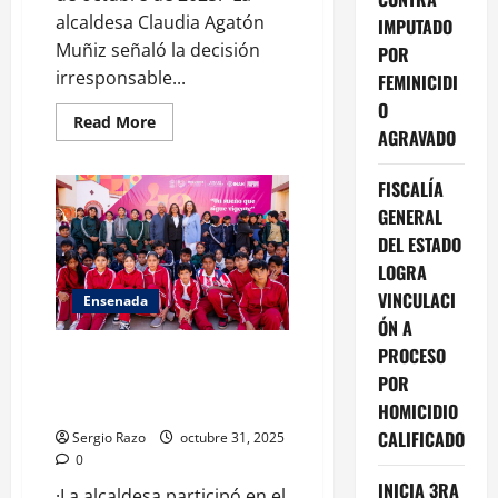
alcaldesa Claudia Agatón
IMPUTADO
Muñiz señaló la decisión
POR
irresponsable...
FEMINICIDI
O
Read
Read More
AGRAVADO
more
about
Síndico
Elí
FISCALÍA
Oviedo
GENERAL
Díaz
frena
DEL ESTADO
obras
y
LOGRA
recursos
para
VINCULACI
Ensenada
Ensenada
con
ÓN A
suspensión
PROCESO
irresponsable:
Claudia Agatón fortalece entre
Claudia
la niñez los patrimonios
POR
Agatón
históricos de Ensenada
HOMICIDIO
CALIFICADO
Sergio Razo
octubre 31, 2025
0
INICIA 3RA
·La alcaldesa participó en el