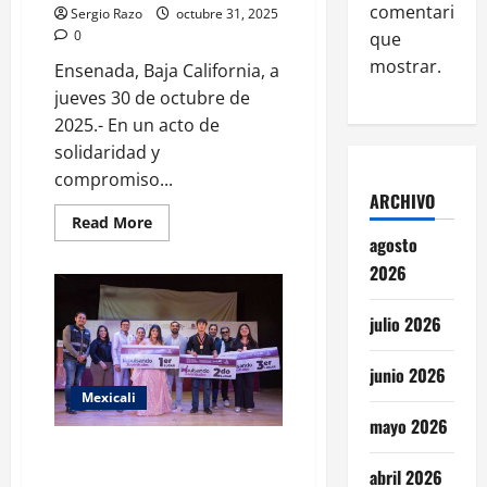
comentarios
Sergio Razo
octubre 31, 2025
0
que
mostrar.
Ensenada, Baja California, a
jueves 30 de octubre de
2025.- En un acto de
solidaridad y
compromiso...
ARCHIVO
Read
Read More
more
agosto
about
La
2026
DSPM
de
Ensenada
julio 2026
se
suma
a
junio 2026
la
solidaridad
Mexicali
nacional
en
mayo 2026
apoyo
a
ESTUDIANTES DEMUESTRAN SU
familias
abril 2026
TALENTO EN EL CONCURSO
afectadas