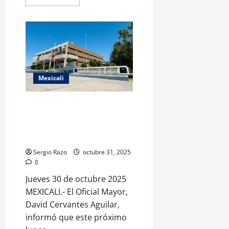
more
about
ADOPTAR
UN
PERRO
ES
UN
ACTO
DE
AMOR
Y
Mexicali
COMPROMISO:
MÓNICA
VEGA
ES DÍA INHÁBIL EN EL GOBIERNO
DEL ESTADO DE BAJA
CALIFORNIA ESTE LUNES 3 DE
NOVIEMBRE
Sergio Razo
octubre 31, 2025
0
Jueves 30 de octubre 2025
MEXICALI.- El Oficial Mayor,
David Cervantes Aguilar,
informó que este próximo