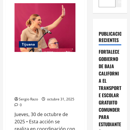
Buscar
PUBLICACIONES
RECIENTES
Tijuana
FORTALECE
GOBIERNO
PRESIDE GOBERNADORA
MARINA DEL PILAR
DE BAJA
INSTALACIÓN DE LOS CONSEJOS
CALIFORNI
DE PAZ PARA FORTALECER EL
A EL
TEJIDO SOCIAL EN LOS SIETE
TRANSPORT
MUNICIPIOS
E ESCOLAR
Sergio Razo
octubre 31, 2025
GRATUITO
0
COMUNDER
Jueves, 30 de octubre de
PARA
2025 • Esta acción se
ESTUDIANTE
realiza en coordinación con