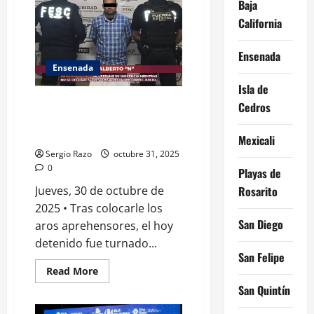
Baja
delito
de
California
posesión
de
drogas
tras
Ensenada
ser
Ensenada
sorprendidos
en
Isla de
riña
DETIENE FUERZA ESTATAL A
Cedros
HOMBRE ARMADO EN COLONIA
MORELOS DE ENSENADA
Mexicali
Sergio Razo
octubre 31, 2025
0
Playas de
Rosarito
Jueves, 30 de octubre de
2025 • Tras colocarle los
San Diego
aros aprehensores, el hoy
detenido fue turnado...
San Felipe
Read
Read More
more
San Quintín
about
DETIENE
FUERZA