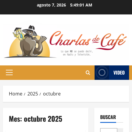
Skip
agosto 7, 2026
5:49:02 AM
to
content
VIDEO
Primary
Menu
Home
2025
octubre
Mes:
octubre 2025
BUSCAR