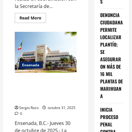
S
la Secretaría de...
DENUNCIA
Read
Read More
more
CIUDADANA
about
PERMITE
PRESIDE
GOBERNADORA
LOCALIZAR
MARINA
DEL
PLANTÍO;
PILAR
INSTALACIÓN
SE
DE
ASEGURAR
LOS
CONSEJOS
Ensenada
ON MÁS DE
DE
PAZ
16 MIL
PARA
FORTALECER
Síndico Elí Oviedo Díaz frena
PLANTAS DE
EL
obras y recursos para Ensenada
TEJIDO
MARIHUAN
SOCIAL
con suspensión irresponsable:
A
EN
Claudia Agatón
LOS
SIETE
Sergio Razo
octubre 31, 2025
MUNICIPIOS
INICIA
0
PROCESO
Ensenada, B.C.- Jueves 30
PENAL
de octubre de 2025.- La
CONTRA