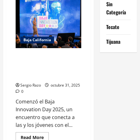
ESTATAL
Sin
A
HOMBRE
Categoría
ARMADO
EN
COLONIA
Tecate
MORELOS
DE
ENSENADA
Baja California
Tijuana
ASISTIO LA GOBERNADORA
MARINA DE PILAR AVILA
OLMEDA AL EVENTOBAJA
INNOVATION DAY 2025
Sergio Razo
octubre 31, 2025
0
Comenzó el Baja
Innovation Day 2025, un
encuentro que conecta a
las y los jóvenes con el...
Read
Read More