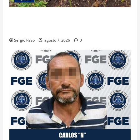
DENUNCIA CIUDADANA PERMITE LOCALIZAR
PLANTÍO; SE ASEGURARON MÁS DE 16 MIL PLANTAS
DE MARIHUANA
Sergio Razo
agosto 7, 2026
0