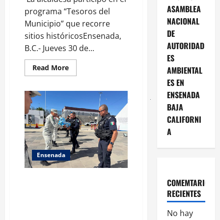
ASAMBLEA
programa “Tesoros del
NACIONAL
Municipio” que recorre
DE
sitios históricosEnsenada,
AUTORIDAD
B.C.- Jueves 30 de...
ES
Read
Read More
AMBIENTAL
more
about
ES EN
Claudia
ENSENADA
Agatón
fortalece
BAJA
entre
la
CALIFORNI
niñez
los
A
patrimonios
históricos
de
Ensenada
Ensenada
La DSPM de Ensenada se suma a
COMEMTARIOS
la solidaridad nacional en apoyo
RECIENTES
a familias afectadas por
inundaciones
No hay