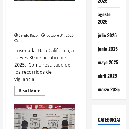
2025
2025
Arrestan a dos masculinos por
agosto
el probable delito de posesión
de drogas tras ser sorprendidos
2025
en riña
julio 2025
Sergio Razo
octubre 31, 2025
0
junio 2025
Ensenada, Baja California, a
jueves 30 de octubre de
mayo 2025
2025.- Como resultado de
los recorridos de
abril 2025
vigilancia...
marzo 2025
Read
Read More
more
about
Arrestan
a
dos
masculinos
por
CATEGORÍAS
el
probable