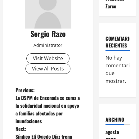
Zarco
Sergio Razo
COMEMTARIOS
RECIENTES
Administrator
No hay
Visit Website
comentarios
View All Posts
que
mostrar.
P
Previous:
La DSPM de Ensenada se suma a
o
la solidaridad nacional en apoyo
a familias afectadas por
s
ARCHIVO
inundaciones
t
Next:
agosto
Síndico Elí Oviedo Díaz frena