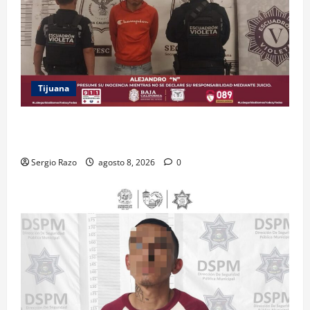
Tijuana
BRINDA ESCUADRÓN VIOLETA PROTECCIÓN A
ADOLESCENTE VIOLENTADA POR SU PAREJA
Sergio Razo
agosto 8, 2026
0