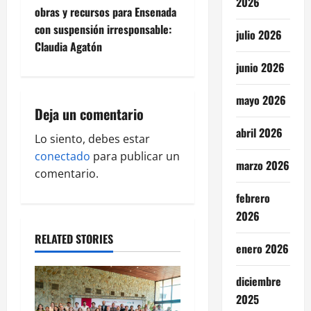
2026
n
obras y recursos para Ensenada
con suspensión irresponsable:
a
julio 2026
Claudia Agatón
v
junio 2026
i
mayo 2026
Deja un comentario
g
abril 2026
Lo siento, debes estar
a
conectado
para publicar un
marzo 2026
comentario.
t
febrero
i
2026
o
RELATED STORIES
enero 2026
n
diciembre
2025