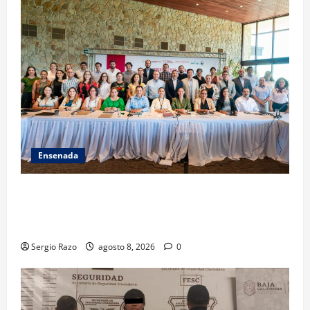
Ensenada
ACUERDAN AUTORIDADES AMBIENTALES DE TODO EL
PAÍS FORTALECER ESTRATEGIA DE CONSERVACIÓN Y
RESTAURACIÓN
Sergio Razo
agosto 8, 2026
0