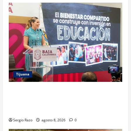
Tijuana
GARANTIZA GOBIERNO DE BAJA CALIFORNIA
REGRESO A CLASES CON INFRAESTRUCTURA
FORTALECIDA, CERTEZA AL MAGISTERIO Y APOYOS
SOCIALES
Sergio Razo
agosto 8, 2026
0