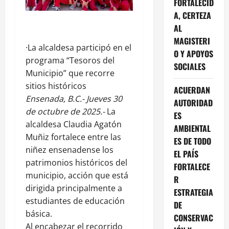
FORTALECID
A, CERTEZA
AL
MAGISTERI
·La alcaldesa participó en el
O Y APOYOS
programa “Tesoros del
SOCIALES
Municipio” que recorre
sitios históricos
ACUERDAN
Ensenada, B.C.- Jueves 30
AUTORIDAD
de octubre de 2025.-
La
ES
alcaldesa Claudia Agatón
AMBIENTAL
Muñiz fortalece entre las
ES DE TODO
niñez ensenadense los
EL PAÍS
patrimonios históricos del
FORTALECE
municipio, acción que está
R
dirigida principalmente a
ESTRATEGIA
estudiantes de educación
DE
básica.
CONSERVAC
Al encabezar el recorrido