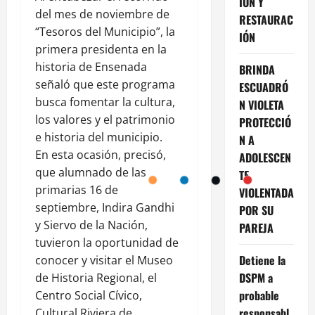
IÓN Y
del mes de noviembre de
RESTAURAC
“Tesoros del Municipio”, la
IÓN
primera presidenta en la
historia de Ensenada
BRINDA
señaló que este programa
ESCUADRÓ
busca fomentar la cultura,
N VIOLETA
los valores y el patrimonio
PROTECCIÓ
e historia del municipio.
N A
En esta ocasión, precisó,
ADOLESCEN
que alumnado de las
TE
primarias 16 de
VIOLENTADA
septiembre, Indira Gandhi
POR SU
y Siervo de la Nación,
PAREJA
tuvieron la oportunidad de
Detiene la
conocer y visitar el Museo
DSPM a
de Historia Regional, el
probable
Centro Social Cívico,
responsabl
Cultural Riviera de