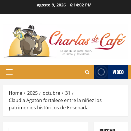
Skip
agosto 9, 2026
6:14:03 PM
to
content
VIDEO
Primary
Menu
Home
2025
octubre
31
Claudia Agatón fortalece entre la niñez los
patrimonios históricos de Ensenada
BUSCAR