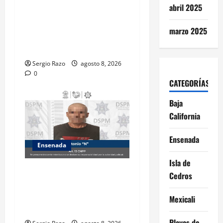
abril 2025
Detiene la DSPM a probable
responsable por presuntos
marzo 2025
delitos contra la salud tras
intervención de tránsito
Sergio Razo
agosto 8, 2026
0
CATEGORÍAS
Baja
California
Ensenada
Ensenada
Isla de
Es detenido masculino por
Cedros
el probable delito de
violencia familiar en el
Mexicali
poblado Francisco Zarco
Playas de