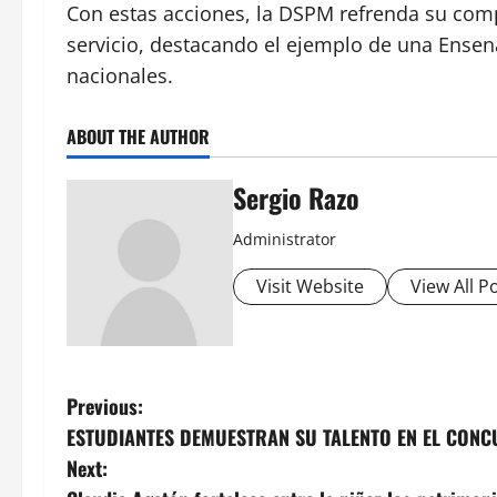
Con estas acciones, la DSPM refrenda su comp
servicio, destacando el ejemplo de una Ensen
nacionales.
ABOUT THE AUTHOR
Sergio Razo
Administrator
Visit Website
View All P
P
Previous:
ESTUDIANTES DEMUESTRAN SU TALENTO EN EL CONC
o
Next: