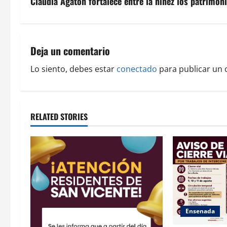
s
Claudia Agatón fortalece entre la niñez los patrimon
t
n
Deja un comentario
a
Lo siento, debes estar
conectado
para publicar un 
v
i
RELATED STORIES
g
a
t
i
o
Ensenada