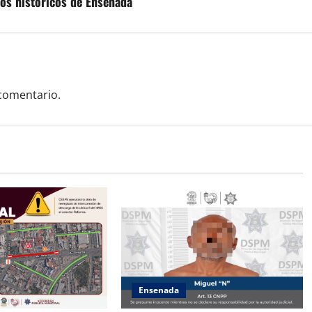
ios históricos de Ensenada
comentario.
Ensenada