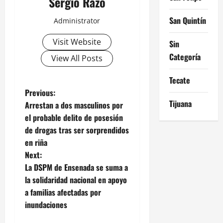
Sergio Razo
San Quintín
Administrator
Visit Website
Sin
Categoría
View All Posts
Tecate
P
Previous:
Tijuana
Arrestan a dos masculinos por
o
el probable delito de posesión
de drogas tras ser sorprendidos
s
en riña
t
Next:
La DSPM de Ensenada se suma a
n
la solidaridad nacional en apoyo
a familias afectadas por
a
inundaciones
v