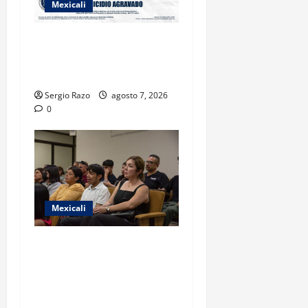
Mexicali
INICIA PROCESO PENAL
CONTRA IMPUTADO POR
FEMINICIDIO AGRAVADO
Sergio Razo
agosto 7, 2026
0
Mexicali
COBACH BC FORTALECE EL
ACOMPAÑAMIENTO DE
MADRES Y PADRES DE
FAMILIA CON