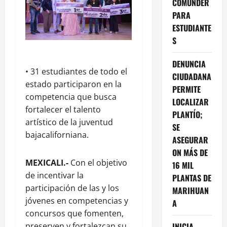
COMUNDER
PARA
ESTUDIANTE
S
DENUNCIA
• 31 estudiantes de todo el
CIUDADANA
estado participaron en la
PERMITE
competencia que busca
LOCALIZAR
fortalecer el talento
PLANTÍO;
artístico de la juventud
SE
bajacaliforniana.
ASEGURAR
ON MÁS DE
MEXICALI.-
Con el objetivo
16 MIL
de incentivar la
PLANTAS DE
participación de las y los
MARIHUAN
jóvenes en competencias y
A
concursos que fomenten,
preserven y fortalezcan su
INICIA