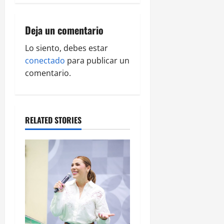
i
Deja un comentario
g
Lo siento, debes estar
a
conectado
para publicar un
comentario.
t
i
o
RELATED STORIES
n