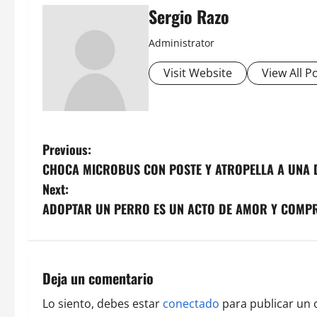
Sergio Razo
Administrator
Visit Website
View All P
P
Previous:
CHOCA MICROBUS CON POSTE Y ATROPELLA A UNA
o
Next:
s
ADOPTAR UN PERRO ES UN ACTO DE AMOR Y COMP
t
n
Deja un comentario
a
Lo siento, debes estar
conectado
para publicar un 