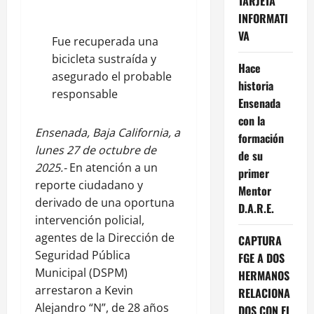
TARJETA
INFORMATI
VA
Fue recuperada una
bicicleta sustraída y
Hace
asegurado el probable
historia
responsable
Ensenada
con la
Ensenada, Baja California, a
formación
lunes 27 de octubre de
de su
2025.-
En atención a un
primer
reporte ciudadano y
Mentor
derivado de una oportuna
D.A.R.E.
intervención policial,
agentes de la Dirección de
CAPTURA
Seguridad Pública
FGE A DOS
Municipal (DSPM)
HERMANOS
arrestaron a Kevin
RELACIONA
Alejandro “N”, de 28 años
DOS CON EL