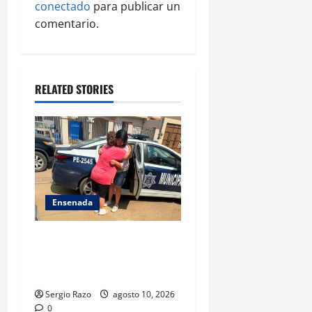
conectado
para publicar un
a
comentario.
t
i
RELATED STORIES
o
n
Ensenada
Localiza Policía Municipal a
menor extraviada y la reúne
con su familia
Sergio Razo
agosto 10, 2026
0