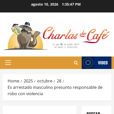
Skip
agosto 10, 2026
1:35:48 PM
to
content
VIDEO
Primary
Menu
Home
2025
octubre
28
Es arrestado masculino presunto responsable de
robo con violencia
BUSCAR