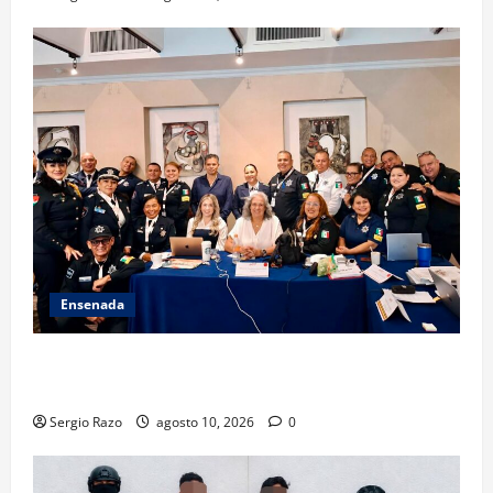
Ensenada
Hace historia Ensenada con la formación de su
primer Mentor D.A.R.E.
Sergio Razo
agosto 10, 2026
0