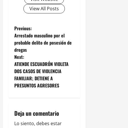
View All Posts
P
Previous:
Arrestado masculino por el
o
probable delito de posesión de
drogas
s
Next:
t
ATIENDE ESCUADRÓN VIOLETA
DOS CASOS DE VIOLENCIA
n
FAMILIAR; DETIENE A
PRESUNTOS AGRESORES
a
v
i
Deja un comentario
g
Lo siento, debes estar