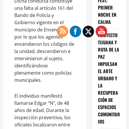
FEST;
Dicha conducta constituye
PRIMER
una falta al artículo 161 del
NOCHE EN
Bando de Policía y
CALMA
Gobierno vigente en el
municipio de Ensenada,
PROYECTO
por lo que los agentes
TIJUANA Y
encendieron los códigos de
RUTA DE LA
la unidad, descendieron e
PAZ
intervinieron al sujeto,
IMPULSAN
identificándose
EL ARTE
plenamente como policías
URBANO Y
municipales.
LA
RECUPERA
El individuo manifestó
CIÓN DE
llamarse Edgar “N”, de 48
ESPACIOS
años de edad. Durante la
COMUNITAR
inspección preventiva, los
IOS
oficiales localizaron entre