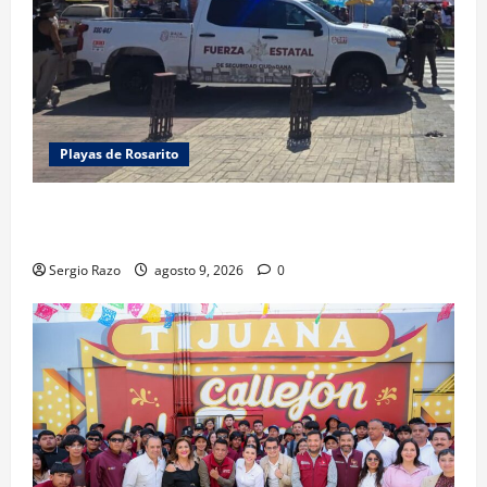
Playas de Rosarito
FUERZA ESTATAL APOYA VIGILANCIA EN BAJA BEACH
FEST; PRIMER NOCHE EN CALMA
Sergio Razo
agosto 9, 2026
0