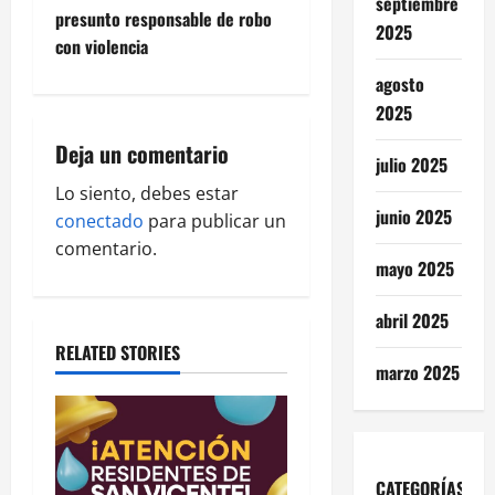
t
septiembre
presunto responsable de robo
2025
n
con violencia
a
agosto
2025
v
Deja un comentario
julio 2025
i
Lo siento, debes estar
junio 2025
g
conectado
para publicar un
comentario.
a
mayo 2025
t
abril 2025
RELATED STORIES
i
marzo 2025
o
n
CATEGORÍAS