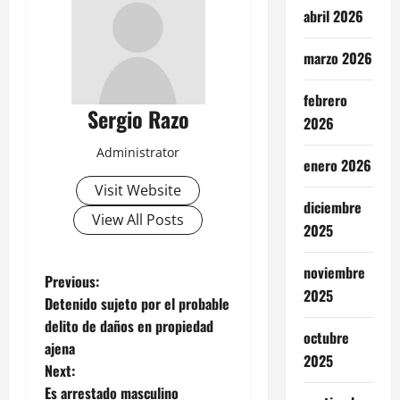
abril 2026
marzo 2026
febrero
Sergio Razo
2026
Administrator
enero 2026
Visit Website
diciembre
View All Posts
2025
noviembre
P
Previous:
2025
Detenido sujeto por el probable
o
delito de daños en propiedad
octubre
ajena
s
2025
Next:
Es arrestado masculino