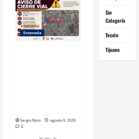
Sin
Categoría
Ensenada
Tecate
La Dirección de Seguridad
Tijuana
Pública Municipal informa
que, por trabajos de la
CESPE, del 9 al 11 de agosto
se cerrará temporalmente la
avenida Reforma, entre el
bulevar Ramírez Méndez y la
avenida Diamante, en
sentido sur-norte.
Sergio Razo
agosto 9, 2026
0