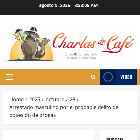
Skip
agosto 9, 2026
8:53:06 AM
to
content
VIDEO
Primary
Menu
Home
2025
octubre
28
Arrestado masculino por el probable delito de
posesión de drogas
BUSCAR