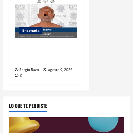
Ensenada
Atiende Policía Municipal
reporte y detiene a hombre
por probable allanamiento
Sergio Razo
agosto 9, 2026
0
LO QUE TE PERDISTE