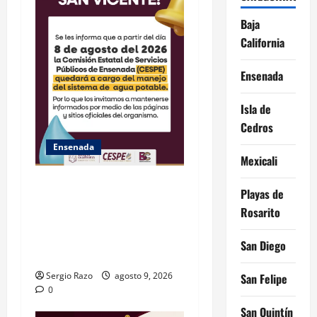
Baja
California
Ensenada
Isla de
Cedros
Ensenada
Mexicali
GARANTIZA GOBIERNO DE
Playas de
BAJA CALIFORNIA ACCESO
Rosarito
AL AGUA EN SAN VICENTE
CON OPERACIÓN DIRECTA
San Diego
DE CESPE
Sergio Razo
agosto 9, 2026
San Felipe
0
San Quintín