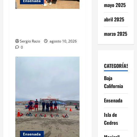
Ensenada
mayo 2025
Localiza Policía Municipal a
abril 2025
menor extraviada y la reúne
con su familia
marzo 2025
Sergio Razo
agosto 10, 2026
0
CATEGORÍAS
Baja
California
Ensenada
Isla de
Cedros
Ensenada
Mexicali