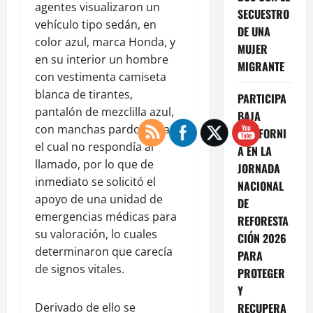
agentes visualizaron un
SECUESTRO
vehículo tipo sedán, en
DE UNA
color azul, marca Honda, y
MUJER
en su interior un hombre
MIGRANTE
con vestimenta camiseta
blanca de tirantes,
PARTICIPA
pantalón de mezclilla azul,
BAJA
con manchas pardorojizas,
CALIFORNI
el cual no respondía al
A EN LA
llamado, por lo que de
JORNADA
inmediato se solicitó el
NACIONAL
apoyo de una unidad de
DE
emergencias médicas para
REFORESTA
su valoración, lo cuales
CIÓN 2026
determinaron que carecía
PARA
de signos vitales.
PROTEGER
Y
Derivado de ello se
RECUPERA