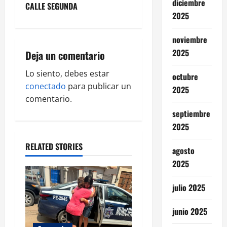
diciembre
v
CALLE SEGUNDA
2025
i
noviembre
g
2025
Deja un comentario
a
Lo siento, debes estar
octubre
conectado
para publicar un
2025
t
comentario.
i
septiembre
2025
o
RELATED STORIES
agosto
n
2025
julio 2025
junio 2025