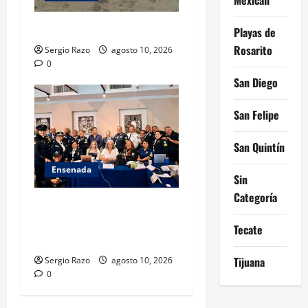
TARJETA INFORMATIVA
Playas de
Rosarito
Sergio Razo
agosto 10, 2026
0
San Diego
San Felipe
San Quintín
Ensenada
Sin
Categoría
Hace historia Ensenada con
la formación de su primer
Tecate
Mentor D.A.R.E.
Tijuana
Sergio Razo
agosto 10, 2026
0