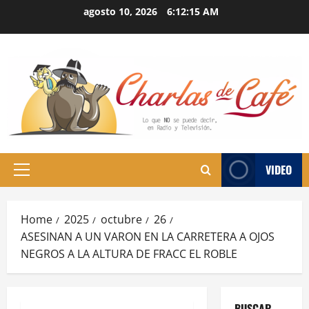
Skip
agosto 10, 2026
6:12:16 AM
to
content
VIDEO
Primary
Menu
Home
2025
octubre
26
ASESINAN A UN VARON EN LA CARRETERA A OJOS
NEGROS A LA ALTURA DE FRACC EL ROBLE
BUSCAR