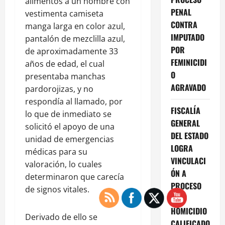
alimentos a un hombre con
PENAL
vestimenta camiseta
CONTRA
manga larga en color azul,
IMPUTADO
pantalón de mezclilla azul,
POR
de aproximadamente 33
FEMINICIDI
años de edad, el cual
O
presentaba manchas
AGRAVADO
pardorojizas, y no
respondía al llamado, por
FISCALÍA
lo que de inmediato se
GENERAL
solicitó el apoyo de una
DEL ESTADO
unidad de emergencias
LOGRA
médicas para su
VINCULACI
valoración, lo cuales
ÓN A
determinaron que carecía
PROCESO
de signos vitales.
POR
HOMICIDIO
Derivado de ello se
CALIFICADO