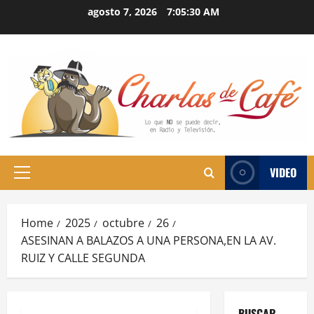
Skip
agosto 7, 2026
7:05:31 AM
to
content
VIDEO
Primary
Menu
Home
2025
octubre
26
ASESINAN A BALAZOS A UNA PERSONA,EN LA AV.
RUIZ Y CALLE SEGUNDA
BUSCAR