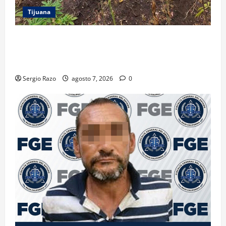
Tijuana
DENUNCIA CIUDADANA PERMITE LOCALIZAR
PLANTÍO; SE ASEGURARON MÁS DE 16 MIL PLANTAS
DE MARIHUANA
Sergio Razo
agosto 7, 2026
0