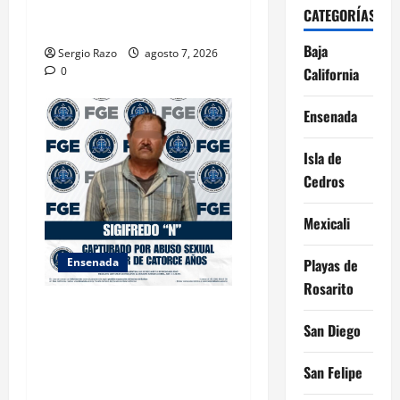
AMBIENTALES EN ENSENADA
CATEGORÍAS
BAJA CALIFORNIA
Baja
Sergio Razo
agosto 7, 2026
California
0
Ensenada
Isla de
Cedros
Mexicali
Ensenada
Playas de
Rosarito
LOGRA FISCALÍA
San Diego
CUMPLIMENTAR ORDEN DE
APREHENSIÓN POR ABUSO
San Felipe
SEXUAL AGRAVADO CONTRA
MENOR DE CATORCE AÑOS