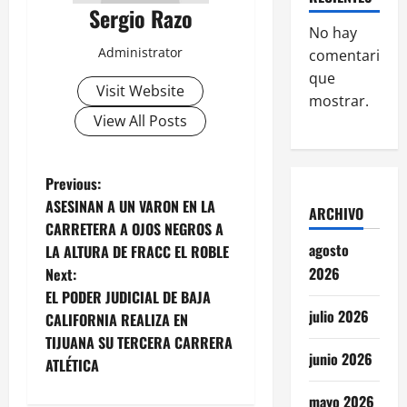
Sergio Razo
No hay
Administrator
comentarios
que
Visit Website
mostrar.
View All Posts
P
Previous:
ASESINAN A UN VARON EN LA
ARCHIVO
o
CARRETERA A OJOS NEGROS A
agosto
LA ALTURA DE FRACC EL ROBLE
s
2026
Next:
t
EL PODER JUDICIAL DE BAJA
julio 2026
CALIFORNIA REALIZA EN
n
TIJUANA SU TERCERA CARRERA
junio 2026
ATLÉTICA
a
mayo 2026