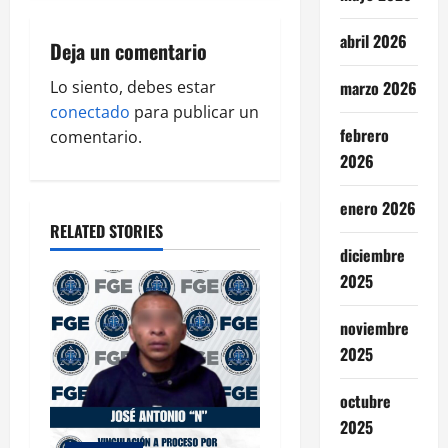
v
abril 2026
i
Deja un comentario
g
Lo siento, debes estar
marzo 2026
conectado
para publicar un
a
febrero
comentario.
2026
t
enero 2026
i
RELATED STORIES
o
diciembre
2025
n
noviembre
2025
octubre
2025