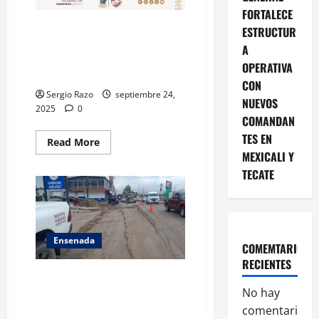
FORTALECE
Intensifica Gobierno de
ESTRUCTUR
Ensenada acciones para la
A
prevención de la rickettsiosis
OPERATIVA
en delegaciones
CON
Sergio Razo
septiembre 24,
NUEVOS
2025
0
COMANDAN
TES EN
Read
Read More
more
MEXICALI Y
about
Intensifica
TECATE
Gobierno
de
Ensenada
acciones
para
la
prevención
Ensenada
COMEMTARIOS
de
la
RECIENTES
rickettsiosis
Retira Servicios Públicos 36
en
delegaciones
No hay
toneladas de tierra en
Libramiento Sur
comentarios