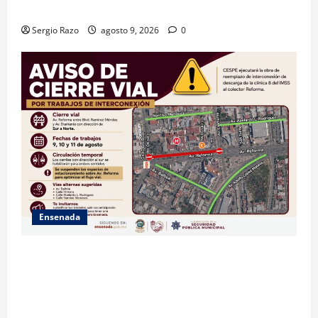
DE CESPE
Sergio Razo
agosto 9, 2026
0
Ensenada
La Dirección de Seguridad Pública Municipal
informa que, por trabajos de la CESPE, del 9 al 11 de
agosto se cerrará temporalmente la avenida
Reforma, entre el bulevar Ramírez Méndez y la