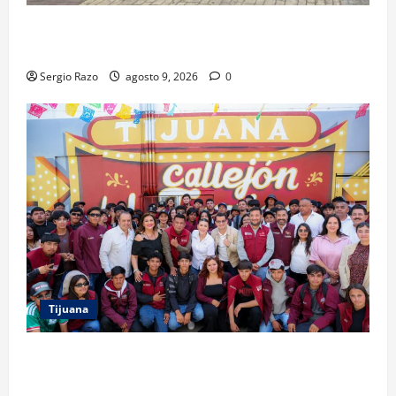
FUERZA ESTATAL APOYA VIGILANCIA EN BAJA BEACH
FEST; PRIMER NOCHE EN CALMA
Sergio Razo
agosto 9, 2026
0
Tijuana
PROYECTO TIJUANA Y RUTA DE LA PAZ IMPULSAN EL
ARTE URBANO Y LA RECUPERACIÓN DE ESPACIOS