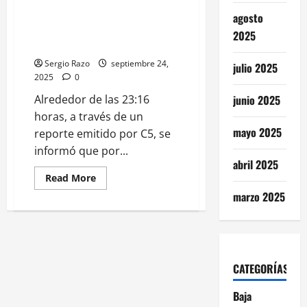
ENCUENTRAN ENCOBIJADO EN
agosto
LA COLONIA LAS TINAJITAS EN
2025
LA DELEGACION DE MANEADERO
Sergio Razo
septiembre 24,
julio 2025
2025
0
Alrededor de las 23:16
junio 2025
horas, a través de un
mayo 2025
reporte emitido por C5, se
informó que por...
abril 2025
Read
Read More
more
marzo 2025
about
ENCUENTRAN
ENCOBIJADO
EN
LA
COLONIA
LAS
TINAJITAS
CATEGORÍAS
EN
LA
DELEGACION
Baja
DE