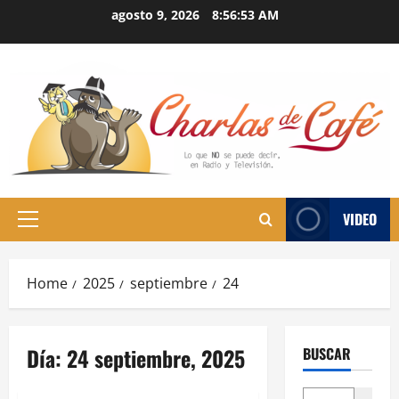
Skip
agosto 9, 2026
8:56:54 AM
to
content
VIDEO
Primary
Menu
Home
2025
septiembre
24
Día:
24 septiembre, 2025
BUSCAR