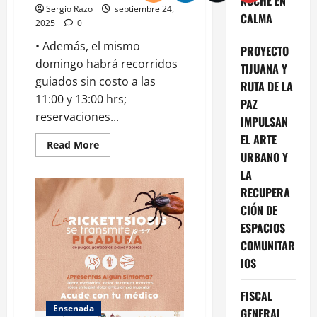
NOCHE EN
Sergio Razo
septiembre 24,
CALMA
2025
0
• Además, el mismo
PROYECTO
domingo habrá recorridos
TIJUANA Y
guiados sin costo a las
RUTA DE LA
11:00 y 13:00 hrs;
PAZ
reservaciones...
IMPULSAN
EL ARTE
Read
Read More
more
URBANO Y
about
LA
Será
Festival
RECUPERA
de
Jazz
CIÓN DE
este
domingo
ESPACIOS
en
el
COMUNITAR
Riviera
IOS
FISCAL
Ensenada
GENERAL