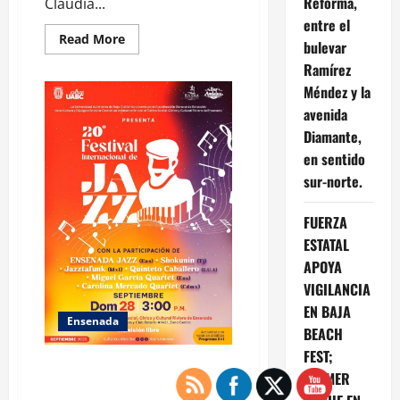
Reforma,
Claudia...
entre el
Read
Read More
bulevar
more
about
Ramírez
Cumple
Gobierno
Méndez y la
de
avenida
Ensenada
con
Diamante,
el
pago
en sentido
de
finiquito
sur-norte.
a
viuda
de
FUERZA
oficial
municipal
ESTATAL
APOYA
VIGILANCIA
EN BAJA
Ensenada
BEACH
FEST;
Será Festival de Jazz este
PRIMER
domingo en el Riviera