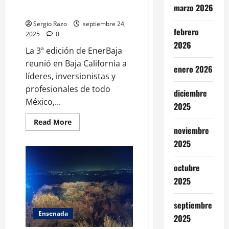
marzo 2026
TERCER EDICION DE ENERBAJA
Sergio Razo
septiembre 24,
febrero
2025
0
2026
La 3ª edición de EnerBaja
reunió en Baja California a
enero 2026
líderes, inversionistas y
profesionales de todo
diciembre
México,...
2025
Read
Read More
more
noviembre
about
2025
ASISTE
LA
GOBERNADORA
A
octubre
LA
TERCER
2025
EDICION
DE
ENERBAJA
septiembre
Ensenada
2025