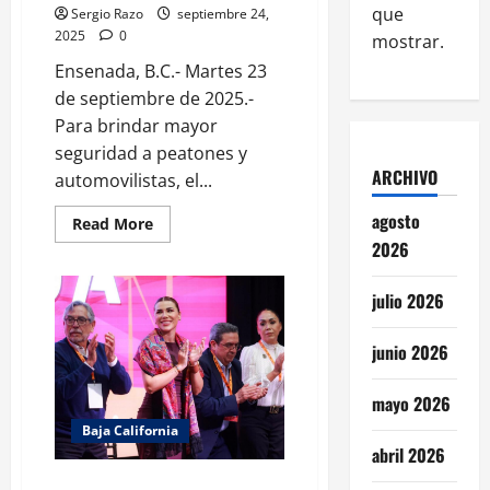
que
Sergio Razo
septiembre 24,
2025
0
mostrar.
Ensenada, B.C.- Martes 23
de septiembre de 2025.-
Para brindar mayor
seguridad a peatones y
ARCHIVO
automovilistas, el...
agosto
Read
Read More
more
2026
about
Retira
Servicios
julio 2026
Públicos
36
toneladas
de
junio 2026
tierra
en
Libramiento
mayo 2026
Sur
Baja California
abril 2026
ASISTE LA GOBERNADORA A LA