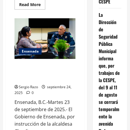
CESPE
Read
Read More
more
about
La
AVANZA
BC
Dirección
EN
de
TRANSPARENCIA
DEL
Seguridad
SERVICIO
PÚBLICO
Pública
Y
COMBATE
Municipal
Ensenada
FRONTAL
A
informa
LA
que, por
CORRUPCIÓN:
Cumple Gobierno de Ensenada
GOBERNADORA
con el pago de finiquito a viuda
trabajos de
MARINA
DEL
de oficial municipal
la CESPE,
PILAR
del 9 al 11
Sergio Razo
septiembre 24,
2025
0
de agosto
se cerrará
Ensenada, B.C.-Martes 23
temporalm
de septiembre de 2025.- El
ente la
Gobierno de Ensenada, por
avenida
instrucción de la alcaldesa