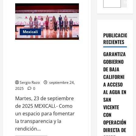
Buscar
Mexicali
PUBLICACIONES
RECIENTES
AVANZA BC EN TRANSPARENCIA
GARANTIZA
DEL SERVICIO PÚBLICO Y
COMBATE FRONTAL A LA
GOBIERNO
CORRUPCIÓN: GOBERNADORA
DE BAJA
MARINA DEL PILAR
CALIFORNI
Sergio Razo
septiembre 24,
A ACCESO
2025
0
AL AGUA EN
Martes, 23 de septiembre
SAN
de 2025 MEXICALI.- Como
VICENTE
un espacio para fomentar
CON
la transparencia y la
OPERACIÓN
rendición...
DIRECTA DE