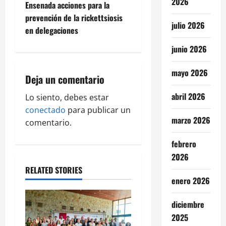
2026
t
Ensenada acciones para la
prevención de la rickettsiosis
n
julio 2026
en delegaciones
a
junio 2026
v
mayo 2026
Deja un comentario
i
abril 2026
Lo siento, debes estar
g
conectado
para publicar un
marzo 2026
comentario.
a
febrero
t
2026
RELATED STORIES
i
enero 2026
o
diciembre
n
2025