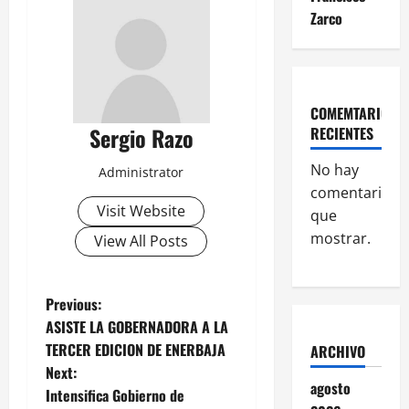
Zarco
COMEMTARIOS
Sergio Razo
RECIENTES
No hay
Administrator
comentarios
Visit Website
que
mostrar.
View All Posts
P
Previous:
ASISTE LA GOBERNADORA A LA
o
TERCER EDICION DE ENERBAJA
ARCHIVO
Next:
s
agosto
Intensifica Gobierno de