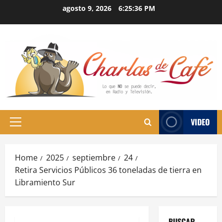
Skip
agosto 9, 2026
6:25:37 PM
to
content
VIDEO
Primary
Menu
Home
2025
septiembre
24
Retira Servicios Públicos 36 toneladas de tierra en
Libramiento Sur
BUSCAR