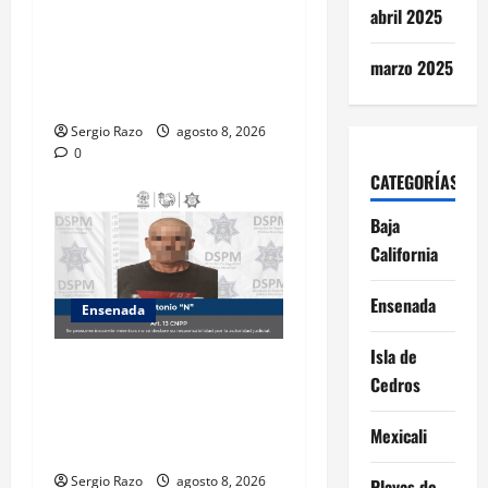
abril 2025
Detiene la DSPM a probable
responsable por presuntos
marzo 2025
delitos contra la salud tras
intervención de tránsito
Sergio Razo
agosto 8, 2026
0
CATEGORÍAS
Baja
California
Ensenada
Ensenada
Isla de
Es detenido masculino por
Cedros
el probable delito de
violencia familiar en el
Mexicali
poblado Francisco Zarco
Sergio Razo
agosto 8, 2026
Playas de