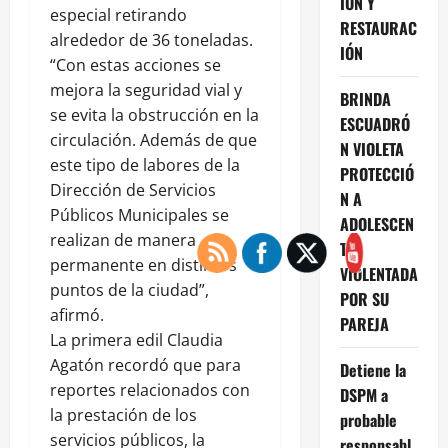
IÓN Y
especial retirando
RESTAURAC
alrededor de 36 toneladas.
IÓN
“Con estas acciones se
mejora la seguridad vial y
BRINDA
se evita la obstrucción en la
ESCUADRÓ
circulación. Además de que
N VIOLETA
este tipo de labores de la
PROTECCIÓ
Dirección de Servicios
N A
Públicos Municipales se
ADOLESCEN
realizan de manera
TE
permanente en distintos
VIOLENTADA
puntos de la ciudad”,
POR SU
afirmó.
PAREJA
La primera edil Claudia
Agatón recordó que para
Detiene la
reportes relacionados con
DSPM a
la prestación de los
probable
servicios públicos, la
responsabl