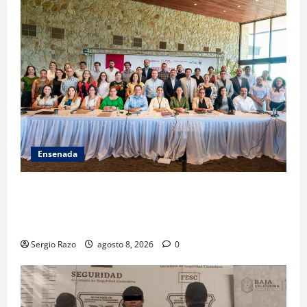
Ensenada
ACUERDAN AUTORIDADES AMBIENTALES DE TODO EL
PAÍS FORTALECER ESTRATEGIA DE CONSERVACIÓN Y
RESTAURACIÓN
Sergio Razo
agosto 8, 2026
0