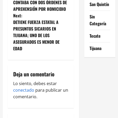
CONTABA CON DOS ÓRDENES DE
s
San Quintín
APREHENSIÓN POR HOMICIDIO
t
Next:
Sin
DETIENE FUERZA ESTATAL A
Categoría
n
PRESUNTOS SICARIOS EN
TIJUANA; UNO DE LOS
Tecate
a
ASEGURADOS ES MENOR DE
v
Tijuana
EDAD
i
g
Deja un comentario
a
Lo siento, debes estar
conectado
para publicar un
t
comentario.
i
o