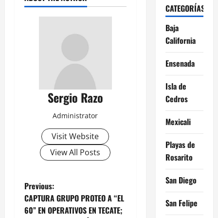
CATEGORÍAS
Baja
California
Ensenada
Isla de
Sergio Razo
Cedros
Administrator
Mexicali
Visit Website
Playas de
View All Posts
Rosarito
San Diego
P
Previous:
CAPTURA GRUPO PROTEO A “EL
San Felipe
o
60” EN OPERATIVOS EN TECATE;