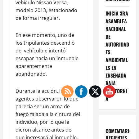
vehículo Nissan Versa,
modelo 2013, estacionado
INICIA 3RA
de forma irregular.
ASAMBLEA
NACIONAL
En ese momento, uno de
DE
los tripulantes descendió
AUTORIDAD
del vehículo e intentó
ES
escapar hacia un inmueble
AMBIENTAL
aparentemente
ES EN
abandonado.
ENSENADA
BAJA
CALIFORNI
Durante la acción, los
A
agentes observaron lo que
parecía ser un arma de
fuego fajada a la cintura del
individuo, por lo que le
dieron alcance antes de
COMEMTARIOS
que ingresará al inmueble.
RECIENTES