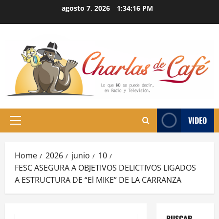
Skip
agosto 7, 2026
1:34:17 PM
to
content
VIDEO
Primary
Menu
Home
2026
junio
10
FESC ASEGURA A OBJETIVOS DELICTIVOS LIGADOS
A ESTRUCTURA DE “El MIKE” DE LA CARRANZA
BUSCAR