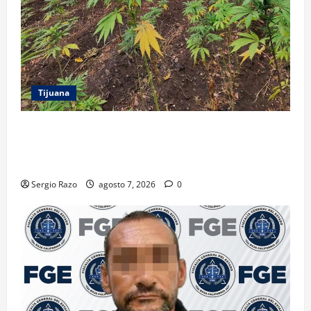
Tijuana
DENUNCIA CIUDADANA PERMITE LOCALIZAR
PLANTÍO; SE ASEGURARON MÁS DE 16 MIL PLANTAS
DE MARIHUANA
Sergio Razo
agosto 7, 2026
0