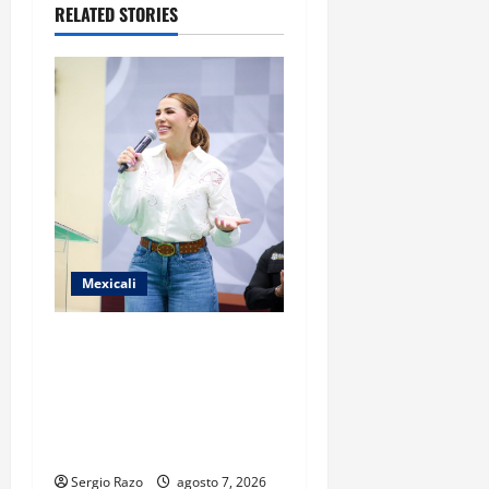
RELATED STORIES
n
Mexicali
FORTALECE GOBIERNO DE
BAJA CALIFORNIA EL
TRANSPORTE ESCOLAR
GRATUITO COMUNDER PARA
ESTUDIANTES
Sergio Razo
agosto 7, 2026