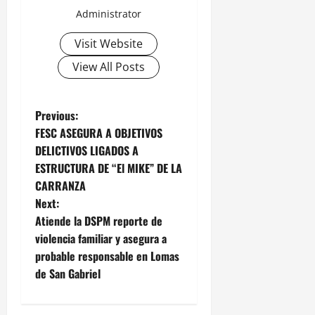
Administrator
Visit Website
View All Posts
P
Previous:
FESC ASEGURA A OBJETIVOS
o
DELICTIVOS LIGADOS A
ESTRUCTURA DE “El MIKE” DE LA
s
CARRANZA
t
Next:
Atiende la DSPM reporte de
n
violencia familiar y asegura a
probable responsable en Lomas
a
de San Gabriel
v