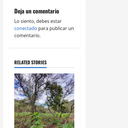
i
Deja un comentario
g
Lo siento, debes estar
a
conectado
para publicar un
comentario.
t
i
o
RELATED STORIES
n