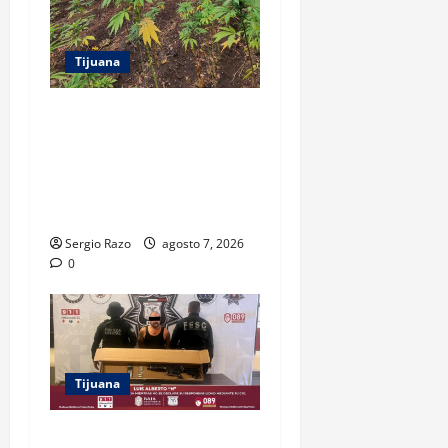
Tijuana
DENUNCIA CIUDADANA
PERMITE LOCALIZAR
PLANTÍO; SE ASEGURARON
MÁS DE 16 MIL PLANTAS DE
MARIHUANA
Sergio Razo
agosto 7, 2026
0
Tijuana
ASEGURAN FESC Y FGR A