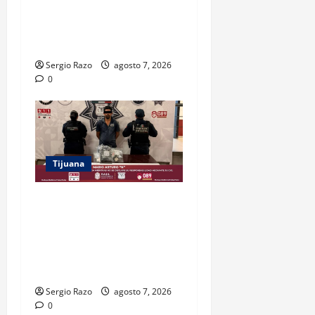
HOMBRE EN POSESIÓN DE
UN FUSIL DURANTE
PATRULLAJE PREVENTIVO
Sergio Razo
agosto 7, 2026
0
Tijuana
DETIENE FUERZA ESTATAL A
SUJETO POR USURPACIÓN
DE FUNCIONES Y CONTAR
CON TRES ÓRDENES DE
APREHENSIÓN VIGENTES
Sergio Razo
agosto 7, 2026
0