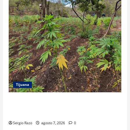
Tijuana
DENUNCIA CIUDADANA PERMITE LOCALIZAR
PLANTÍO; SE ASEGURARON MÁS DE 16 MIL PLANTAS
DE MARIHUANA
Sergio Razo
agosto 7, 2026
0