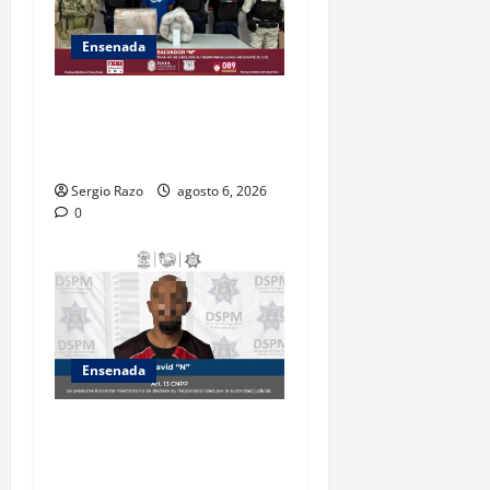
Ensenada
ASEGURA FUERZA ESTATAL
AL “KRIKEN” EN VALLE DE
GUADALUPE
Sergio Razo
agosto 6, 2026
0
Ensenada
Es asegurado hombre por
probable posesión de droga
tras intervención preventiva