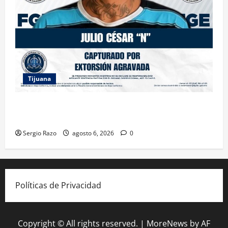
Tijuana
FGE ASESTA NUEVO GOLPE A LA EXTORSIÓN;
CAPTURAN A DOS MASCULINOS EN TIJUANA
Sergio Razo
agosto 6, 2026
0
Políticas de Privacidad
Copyright © All rights reserved.
|
MoreNews
by AF