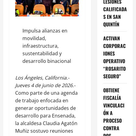
LESIONES
CALIFICADA
S EN SAN
QUINTÍN
Impulsa alianzas en
ACTIVAN
movilidad,
CORPORAC
infraestructura,
IONES
sustentabilidad y
OPERATIVO
desarrollo binacional
“ROSARITO
SEGURO”
Los Ángeles, California.-
Jueves 4 de junio de 2026.-
OBTIENE
Como parte de una agenda
FISCALÍA
de trabajo enfocada en
VINCULACI
generar oportunidades de
ÓN A
desarrollo para Ensenada,
PROCESO
la alcaldesa Claudia Agatón
CONTRA
Muñiz sostuvo reuniones
DOS