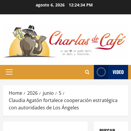
Skip
agosto 6, 2026
12:24:35 PM
to
content
VIDEO
Primary
Menu
Home
2026
junio
5
Claudia Agatón fortalece cooperación estratégica
con autoridades de Los Ángeles
BUSCAR