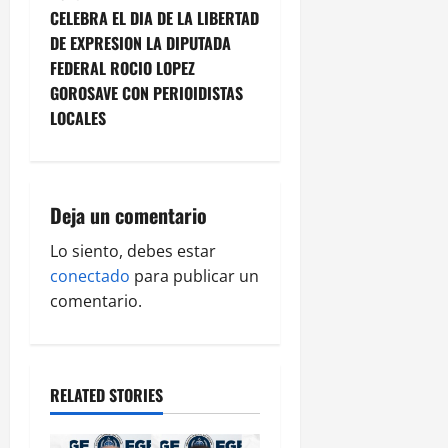
t
CELEBRA EL DIA DE LA LIBERTAD
DE EXPRESION LA DIPUTADA
n
FEDERAL ROCIO LOPEZ
GOROSAVE CON PERIOIDISTAS
a
LOCALES
v
i
Deja un comentario
g
Lo siento, debes estar
a
conectado
para publicar un
comentario.
t
i
o
RELATED STORIES
n