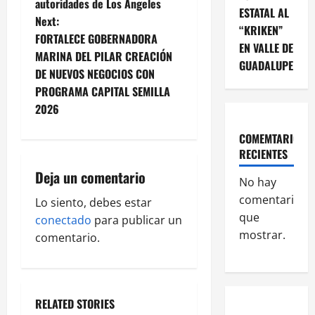
autoridades de Los Ángeles
s
ESTATAL AL
Next:
“KRIKEN”
t
FORTALECE GOBERNADORA
EN VALLE DE
MARINA DEL PILAR CREACIÓN
GUADALUPE
n
DE NUEVOS NEGOCIOS CON
PROGRAMA CAPITAL SEMILLA
a
2026
v
COMEMTARIOS
RECIENTES
i
Deja un comentario
No hay
g
comentarios
Lo siento, debes estar
a
que
conectado
para publicar un
mostrar.
comentario.
t
i
o
RELATED STORIES