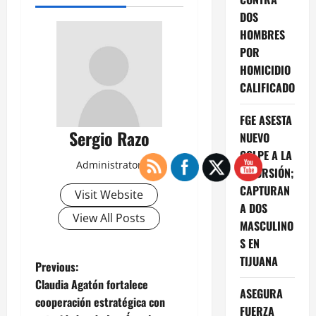
DOS
HOMBRES
POR
HOMICIDIO
CALIFICADO
FGE ASESTA
Sergio Razo
NUEVO
GOLPE A LA
Administrator
EXTORSIÓN;
CAPTURAN
Visit Website
A DOS
View All Posts
MASCULINO
S EN
TIJUANA
P
Previous:
Claudia Agatón fortalece
ASEGURA
o
cooperación estratégica con
FUERZA