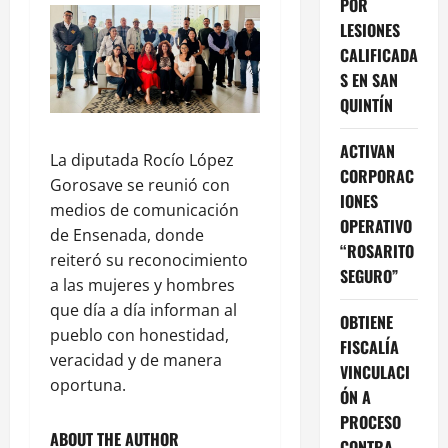
POR
LESIONES
CALIFICADA
S EN SAN
QUINTÍN
ACTIVAN
La diputada Rocío López
CORPORAC
Gorosave se reunió con
IONES
medios de comunicación
OPERATIVO
de Ensenada, donde
“ROSARITO
reiteró su reconocimiento
SEGURO”
a las mujeres y hombres
que día a día informan al
OBTIENE
pueblo con honestidad,
FISCALÍA
veracidad y de manera
VINCULACI
oportuna.
ÓN A
PROCESO
ABOUT THE AUTHOR
CONTRA