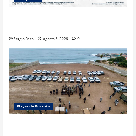
LOGRA FISCALÍA PRISIÓN PREVENTIVA Y
VINCULACIÓN A PROCESO POR LESIONES
CALIFICADAS EN SAN QUINTÍN
Sergio Razo
agosto 6, 2026
0
Playas de Rosarito
ACTIVAN CORPORACIONES OPERATIVO “ROSARITO
SEGURO”