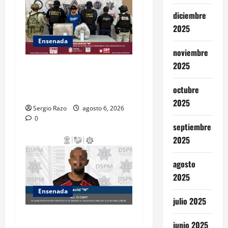
diciembre
2025
Ensenada
noviembre
2025
ASEGURA FUERZA ESTATAL
AL “KRIKEN” EN VALLE DE
octubre
GUADALUPE
2025
Sergio Razo
agosto 6, 2026
0
septiembre
2025
agosto
2025
Ensenada
julio 2025
Es asegurado hombre por
junio 2025