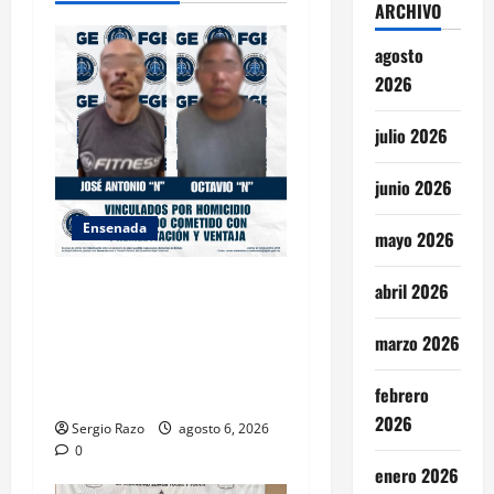
ARCHIVO
n
agosto
2026
julio 2026
junio 2026
Ensenada
mayo 2026
OBTIENE FISCALÍA
abril 2026
VINCULACIÓN A PROCESO
CONTRA DOS HOMBRES
marzo 2026
POR HOMICIDIO
febrero
CALIFICADO
2026
Sergio Razo
agosto 6, 2026
0
enero 2026