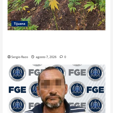
Tijuana
DENUNCIA CIUDADANA PERMITE LOCALIZAR
PLANTÍO; SE ASEGURARON MÁS DE 16 MIL PLANTAS
DE MARIHUANA
Sergio Razo
agosto 7, 2026
0