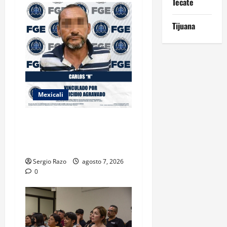
Tecate
Tijuana
Mexicali
INICIA PROCESO PENAL
CONTRA IMPUTADO POR
FEMINICIDIO AGRAVADO
Sergio Razo
agosto 7, 2026
0