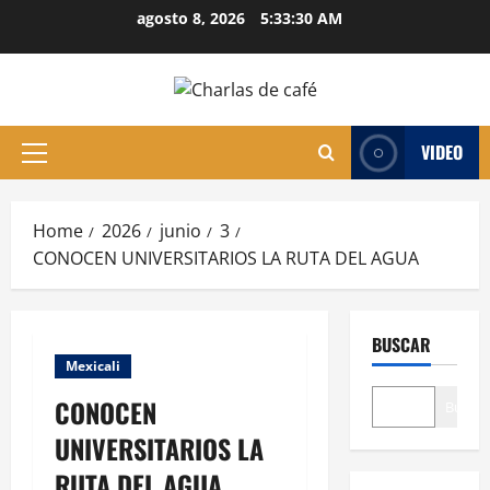
Skip
agosto 8, 2026
5:33:31 AM
to
content
VIDEO
Primary
Menu
Home
2026
junio
3
CONOCEN UNIVERSITARIOS LA RUTA DEL AGUA
BUSCAR
Mexicali
CONOCEN
Buscar
UNIVERSITARIOS LA
RUTA DEL AGUA