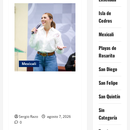
i
Isla de
o
Cedros
n
Mexicali
Playas de
Rosarito
Mexicali
San Diego
FORTALECE GOBIERNO DE
San Felipe
BAJA CALIFORNIA EL
TRANSPORTE ESCOLAR
San Quintín
GRATUITO COMUNDER PARA
ESTUDIANTES
Sin
Sergio Razo
agosto 7, 2026
Categoría
0