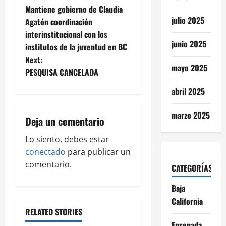
P
Mantiene gobierno de Claudia
o
julio 2025
Agatón coordinación
interinstitucional con los
s
junio 2025
institutos de la juventud en BC
t
Next:
mayo 2025
PESQUISA CANCELADA
n
abril 2025
a
marzo 2025
Deja un comentario
v
Lo siento, debes estar
i
conectado
para publicar un
g
comentario.
CATEGORÍAS
a
Baja
California
t
RELATED STORIES
Ensenada