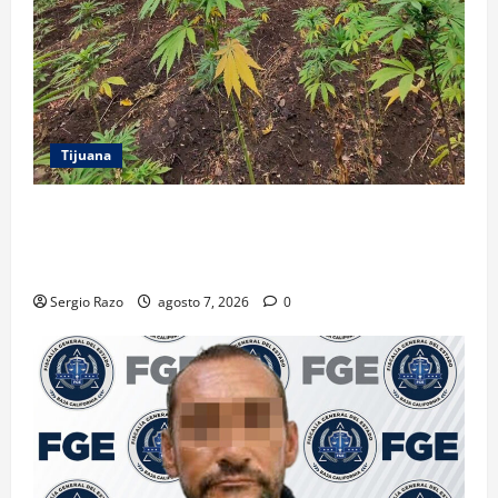
Tijuana
DENUNCIA CIUDADANA PERMITE LOCALIZAR
PLANTÍO; SE ASEGURARON MÁS DE 16 MIL PLANTAS
DE MARIHUANA
Sergio Razo
agosto 7, 2026
0