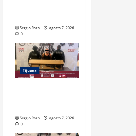
PLANTÍO; SE ASEGURARON
MÁS DE 16 MIL PLANTAS DE
MARIHUANA
Sergio Razo
agosto 7, 2026
0
Tijuana
ASEGURAN FESC Y FGR A
HOMBRE EN POSESIÓN DE
UN FUSIL DURANTE
PATRULLAJE PREVENTIVO
Sergio Razo
agosto 7, 2026
0