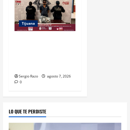
Tijuana
DETIENE FUERZA ESTATAL A
SUJETO POR USURPACIÓN
DE FUNCIONES Y CONTAR
CON TRES ÓRDENES DE
APREHENSIÓN VIGENTES
Sergio Razo
agosto 7, 2026
0
LO QUE TE PERDISTE