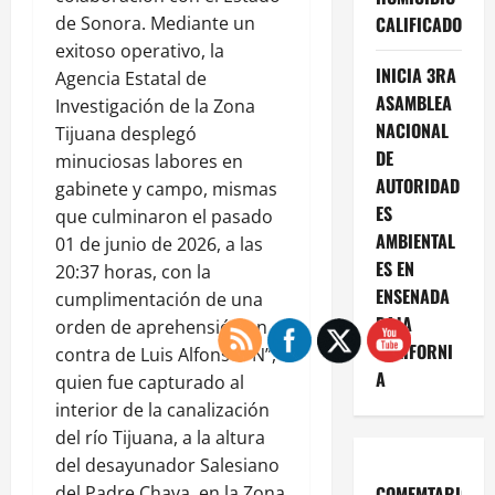
de Sonora. Mediante un
CALIFICADO
exitoso operativo, la
INICIA 3RA
Agencia Estatal de
ASAMBLEA
Investigación de la Zona
NACIONAL
Tijuana desplegó
DE
minuciosas labores en
AUTORIDAD
gabinete y campo, mismas
ES
que culminaron el pasado
AMBIENTAL
01 de junio de 2026, a las
ES EN
20:37 horas, con la
ENSENADA
cumplimentación de una
BAJA
orden de aprehensión en
CALIFORNI
contra de Luis Alfonso “N”,
A
quien fue capturado al
interior de la canalización
del río Tijuana, a la altura
del desayunador Salesiano
del Padre Chava, en la Zona
COMEMTARIOS