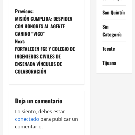
P
Previous:
San Quintín
MISIÓN CUMPLIDA: DESPIDEN
o
CON HONORES AL AGENTE
Sin
CANINO “VICO”
Categoría
s
Next:
t
Tecate
FORTALECEN FGE Y COLEGIO DE
INGENIEROS CIVILES DE
n
Tijuana
ENSENADA VÍNCULOS DE
COLABORACIÓN
a
v
i
Deja un comentario
g
Lo siento, debes estar
conectado
para publicar un
a
comentario.