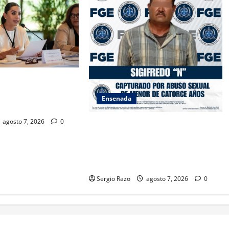
SAMBLEA NACIONAL
ES AMBIENTALES EN
Ensenada
A CALIFORNIA
agosto 7, 2026
0
LOGRA FISCALÍA CUMPLIMENTAR
ORDEN DE APREHENSIÓN POR
ABUSO SEXUAL AGRAVADO
CONTRA MENOR DE CATORCE AÑOS
Sergio Razo
agosto 7, 2026
0