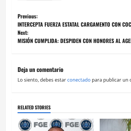
P
Previous:
INTERCEPTA FUERZA ESTATAL CARGAMENTO CON COCA
o
Next:
s
MISIÓN CUMPLIDA: DESPIDEN CON HONORES AL AGE
t
n
Deja un comentario
a
Lo siento, debes estar
conectado
para publicar un 
v
i
RELATED STORIES
g
a