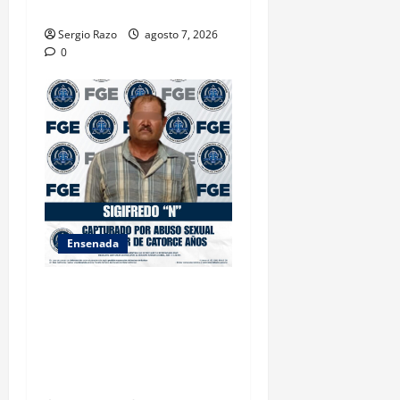
BAJA CALIFORNIA
Sergio Razo
agosto 7, 2026
0
Ensenada
LOGRA FISCALÍA
CUMPLIMENTAR ORDEN DE
APREHENSIÓN POR ABUSO
SEXUAL AGRAVADO CONTRA
MENOR DE CATORCE AÑOS