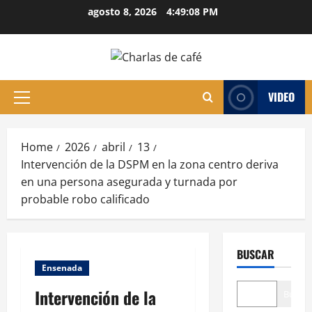
Skip
agosto 8, 2026
4:49:08 PM
to
content
VIDEO
Primary
Menu
Home
2026
abril
13
Intervención de la DSPM en la zona centro deriva
en una persona asegurada y turnada por
probable robo calificado
BUSCAR
Ensenada
Intervención de la
Buscar