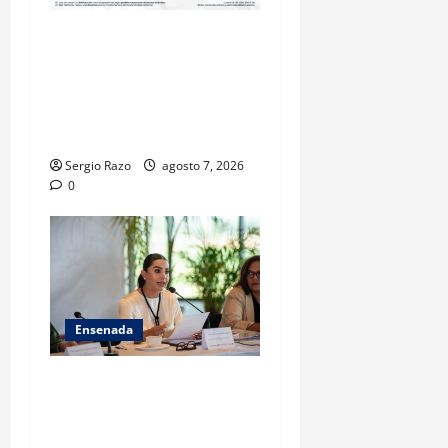
FISCALÍA GENERAL DEL
ESTADO LOGRA
VINCULACIÓN A PROCESO
POR HOMICIDIO
CALIFICADO
Sergio Razo
agosto 7, 2026
0
Ensenada
INICIA 3RA ASAMBLEA
NACIONAL DE AUTORIDADES
AMBIENTALES EN ENSENADA