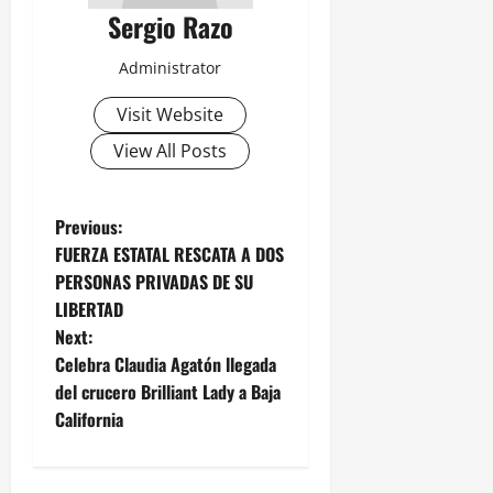
Sergio Razo
Administrator
Visit Website
View All Posts
P
Previous:
FUERZA ESTATAL RESCATA A DOS
o
PERSONAS PRIVADAS DE SU
LIBERTAD
s
Next:
t
Celebra Claudia Agatón llegada
del crucero Brilliant Lady a Baja
n
California
a