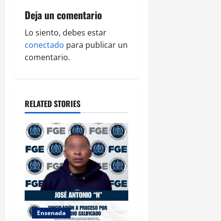
v
Deja un comentario
i
Lo siento, debes estar
g
conectado
para publicar un
comentario.
a
t
RELATED STORIES
i
o
n
Ensenada