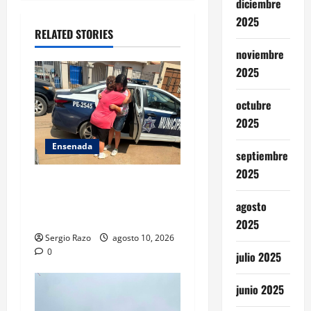
diciembre
t
2025
RELATED STORIES
i
noviembre
o
2025
n
octubre
2025
Ensenada
septiembre
2025
Localiza Policía Municipal a
menor extraviada y la reúne
agosto
con su familia
2025
Sergio Razo
agosto 10, 2026
0
julio 2025
junio 2025