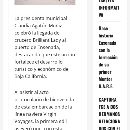
TARJETA
INFORMATI
VA
La presidenta municipal
Claudia Agatón Muñiz
Hace
celebró la llegada del
historia
crucero Brilliant Lady al
Ensenada
puerto de Ensenada,
con la
destacando que este arribo
formación
fortalece el desarrollo
de su
turístico y económico de
primer
Baja California.
Mentor
D.A.R.E.
Al asistir al acto
CAPTURA
protocolario de bienvenida
FGE A DOS
de esta embarcación de la
HERMANOS
línea naviera Virgin
RELACIONA
Voyages, la primera edil
DOS CON EL
aseveró que, con esta