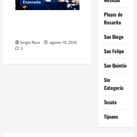
Ensenada
Playas de
Hace historia Ensenada con
Rosarito
la formación de su primer
Mentor D.A.R.E.
San Diego
Sergio Razo
agosto 10, 2026
0
San Felipe
San Quintín
Sin
Categoría
Tecate
Tijuana