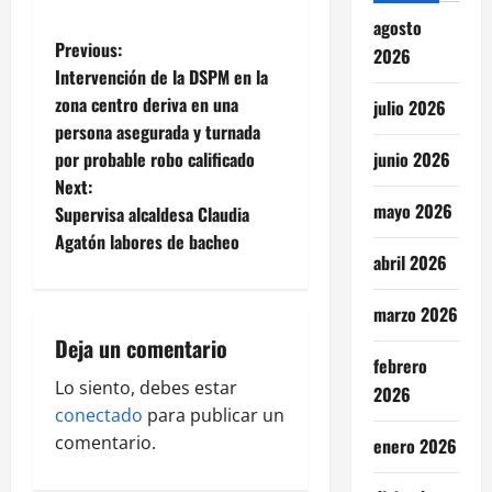
agosto
P
Previous:
2026
Intervención de la DSPM en la
o
zona centro deriva en una
julio 2026
persona asegurada y turnada
s
por probable robo calificado
junio 2026
t
Next:
mayo 2026
Supervisa alcaldesa Claudia
n
Agatón labores de bacheo
abril 2026
a
marzo 2026
v
Deja un comentario
febrero
i
Lo siento, debes estar
2026
g
conectado
para publicar un
comentario.
enero 2026
a