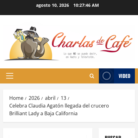
Skip
agosto 10, 2026
10:27:47 AM
to
content
VIDEO
Primary
Menu
Home
2026
abril
13
Celebra Claudia Agatón llegada del crucero
Brilliant Lady a Baja California
BUSCAR