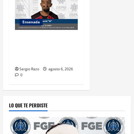
Ensenada
Es asegurado hombre por
probable posesión de droga
tras intervención preventiva
en Playa Ensenada
Sergio Razo
agosto 6, 2026
0
LO QUE TE PERDISTE