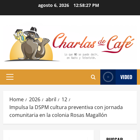
Skip
agosto 6, 2026
12:58:27 PM
to
content
VIDEO
Primary
Menu
Home
2026
abril
12
Impulsa la DSPM cultura preventiva con jornada
comunitaria en la colonia Rosas Magallón
BUSCAR