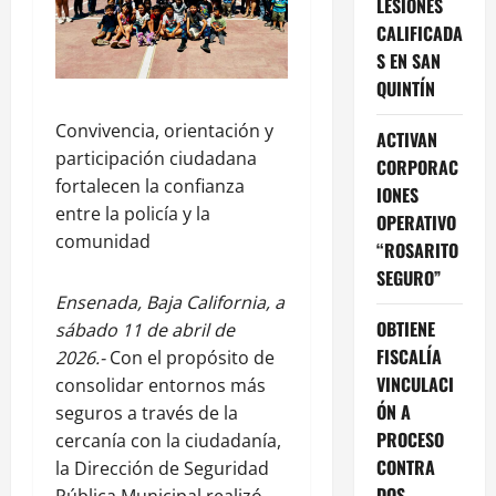
LESIONES
CALIFICADA
S EN SAN
QUINTÍN
Convivencia, orientación y
ACTIVAN
participación ciudadana
CORPORAC
fortalecen la confianza
IONES
entre la policía y la
OPERATIVO
comunidad
“ROSARITO
SEGURO”
Ensenada, Baja California, a
OBTIENE
sábado 11 de abril de
FISCALÍA
2026.-
Con el propósito de
VINCULACI
consolidar entornos más
ÓN A
seguros a través de la
PROCESO
cercanía con la ciudadanía,
CONTRA
la Dirección de Seguridad
DOS