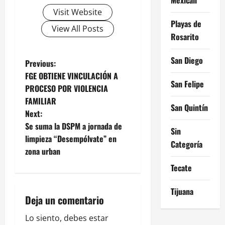
Visit Website
Playas de
View All Posts
Rosarito
San Diego
P
Previous:
FGE OBTIENE VINCULACIÓN A
o
San Felipe
PROCESO POR VIOLENCIA
FAMILIAR
s
San Quintín
Next:
t
Se suma la DSPM a jornada de
Sin
limpieza “Desempólvate” en
Categoría
n
zona urban
a
Tecate
v
Tijuana
Deja un comentario
i
Lo siento, debes estar