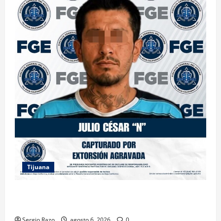
Tijuana
FGE ASESTA NUEVO GOLPE A LA EXTORSIÓN;
CAPTURAN A DOS MASCULINOS EN TIJUANA
Sergio Razo
agosto 6, 2026
0