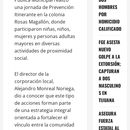
Pública Municipal realizó
HOMBRES
una jornada de Prevención
POR
Itinerante en la colonia
HOMICIDIO
Rosas Magallón, donde
CALIFICADO
participaron niñas, niños,
mujeres y personas adultas
FGE ASESTA
mayores en diversas
NUEVO
actividades de proximidad
GOLPE A LA
social.
EXTORSIÓN;
CAPTURAN
El director de la
A DOS
corporación local,
MASCULINO
Alejandro Monreal Noriega,
S EN
dio a conocer que este tipo
TIJUANA
de acciones forman parte
de una estrategia integral
ASEGURA
orientada a fortalecer el
FUERZA
vínculo entre la comunidad
ESTATAL AL