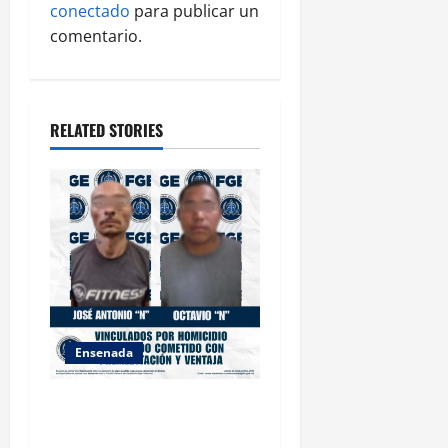
g
conectado
para publicar un
comentario.
a
t
RELATED STORIES
i
o
n
Ensenada
OBTIENE FISCALÍA
VINCULACIÓN A PROCESO