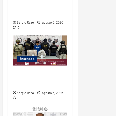
CONTRA DOS HOMBRES
POR HOMICIDIO
CALIFICADO
Sergio Razo
agosto 6, 2026
0
Ensenada
ASEGURA FUERZA ESTATAL
AL “KRIKEN” EN VALLE DE
GUADALUPE
Sergio Razo
agosto 6, 2026
0