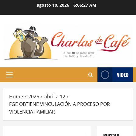
Skip
agosto 10, 2026
6:06:28 AM
to
content
VIDEO
Primary
Menu
Home
2026
abril
12
FGE OBTIENE VINCULACIÓN A PROCESO POR
VIOLENCIA FAMILIAR
BUSCAR