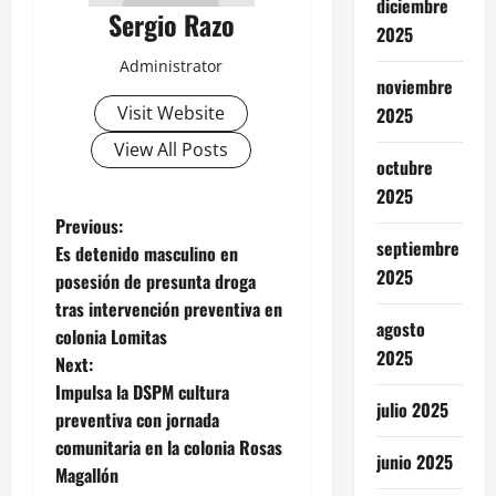
diciembre
Sergio Razo
2025
Administrator
noviembre
Visit Website
2025
View All Posts
octubre
2025
P
Previous:
septiembre
Es detenido masculino en
o
2025
posesión de presunta droga
tras intervención preventiva en
s
agosto
colonia Lomitas
2025
t
Next:
Impulsa la DSPM cultura
n
julio 2025
preventiva con jornada
comunitaria en la colonia Rosas
a
junio 2025
Magallón