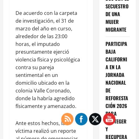
SECUESTRO
De acuerdo con la carpeta
DE UNA
de investigación, el 31 de
MUJER
marzo del año en curso,
MIGRANTE
alrededor de las 23:00
PARTICIPA
horas, el imputado
BAJA
presuntamente ejerció
CALIFORNI
violencia física y psicológica
A EN LA
contra su pareja
JORNADA
sentimental en un
NACIONAL
domicilio ubicado en la
DE
colonia Valle Coronado,
REFORESTA
donde la habría agredido
CIÓN 2026
físicamente y amenazado.
PARA
PROTEGER
Ante estos hechos, la
Y
víctima realizó un reporte
RECUPERA
al número de emergencias