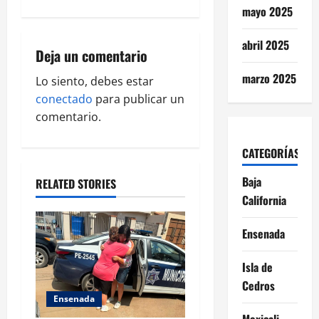
v
mayo 2025
i
abril 2025
Deja un comentario
g
marzo 2025
Lo siento, debes estar
a
conectado
para publicar un
comentario.
t
i
CATEGORÍAS
Baja
o
RELATED STORIES
California
n
Ensenada
Isla de
Cedros
Ensenada
Mexicali