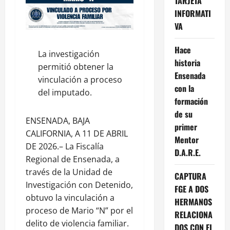
TARJETA
INFORMATI
VA
Hace
La investigación
historia
permitió obtener la
Ensenada
vinculación a proceso
con la
del imputado.
formación
de su
ENSENADA, BAJA
primer
CALIFORNIA, A 11 DE ABRIL
Mentor
DE 2026.– La Fiscalía
D.A.R.E.
Regional de Ensenada, a
través de la Unidad de
CAPTURA
Investigación con Detenido,
FGE A DOS
obtuvo la vinculación a
HERMANOS
proceso de Mario “N” por el
RELACIONA
delito de violencia familiar.
DOS CON EL