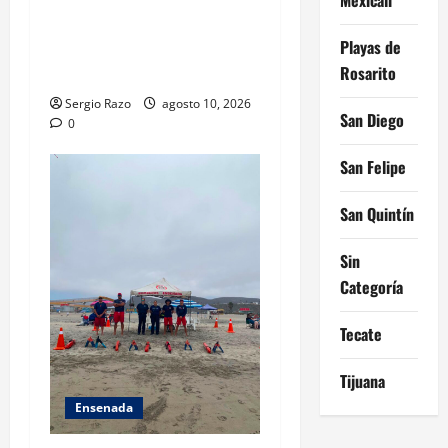
Localiza Policía Municipal a
Playas de
menor extraviada y la reúne
Rosarito
con su familia
Sergio Razo
agosto 10, 2026
San Diego
0
San Felipe
San Quintín
Sin
Categoría
Tecate
Tijuana
Ensenada