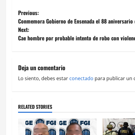
P
Previous:
Conmemora Gobierno de Ensenada el 88 aniversario d
o
Next:
s
Cae hombre por probable intento de robo con violen
t
n
Deja un comentario
a
Lo siento, debes estar
conectado
para publicar un 
v
i
RELATED STORIES
g
a