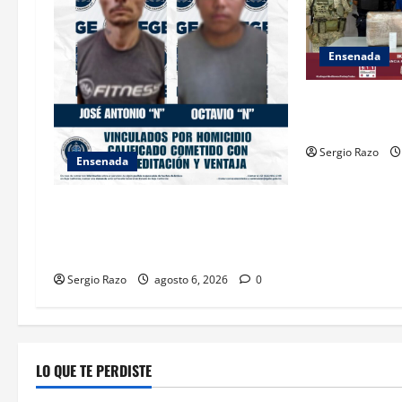
t
i
Ensenada
o
ASEGURA FUER
n
“KRIKEN” EN 
Sergio Razo
Ensenada
OBTIENE FISCALÍA VINCULACIÓN A
PROCESO CONTRA DOS HOMBRES
POR HOMICIDIO CALIFICADO
Sergio Razo
agosto 6, 2026
0
LO QUE TE PERDISTE