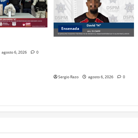
Ensenada
ZA ESTATAL AL
VALLE DE GUADALUPE
Es asegurado hombre por probable
posesión de droga tras
agosto 6, 2026
0
intervención preventiva en Playa
Ensenada
Sergio Razo
agosto 6, 2026
0