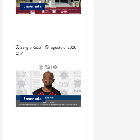
Ensenada
ASEGURA FUERZA ESTATAL
AL “KRIKEN” EN VALLE DE
GUADALUPE
Sergio Razo
agosto 6, 2026
0
Ensenada
Es asegurado hombre por
probable posesión de droga
tras intervención preventiva
en Playa Ensenada