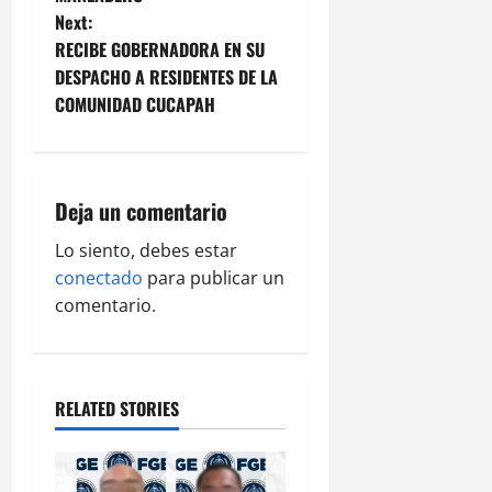
Next:
s
RECIBE GOBERNADORA EN SU
t
DESPACHO A RESIDENTES DE LA
COMUNIDAD CUCAPAH
n
a
Deja un comentario
v
Lo siento, debes estar
i
conectado
para publicar un
g
comentario.
a
t
RELATED STORIES
i