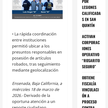
POR
LESIONES
CALIFICADA
S EN SAN
QUINTÍN
• La rápida coordinación
ACTIVAN
entre instituciones
CORPORAC
permitió ubicar a los
IONES
presuntos responsables en
OPERATIVO
posesión de artículos
“ROSARITO
robados, tras seguimiento
SEGURO”
mediante geolocalización
OBTIENE
Ensenada, Baja California, a
FISCALÍA
miércoles 18 de marzo de
VINCULACI
2026.-
Derivado de la
ÓN A
oportuna atención a un
PROCESO
reporte ciudadano,
CONTRA