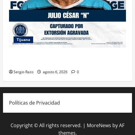
Tijuana
FGE ASESTA NUEVO GOLPE A LA EXTORSIÓN;
CAPTURAN A DOS MASCULINOS EN TIJUANA
Sergio Razo
agosto 6, 2026
0
Políticas de Privacidad
Copyright © All rights reserved.
|
MoreNews
by AF
themes.