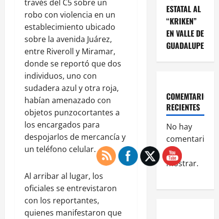
través del C5 sobre un
ESTATAL AL
robo con violencia en un
“KRIKEN”
establecimiento ubicado
EN VALLE DE
sobre la avenida Juárez,
GUADALUPE
entre Riveroll y Miramar,
donde se reportó que dos
individuos, uno con
sudadera azul y otra roja,
COMEMTARIOS
habían amenazado con
RECIENTES
objetos punzocortantes a
los encargados para
No hay
despojarlos de mercancía y
comentarios
un teléfono celular.
que
mostrar.
Al arribar al lugar, los
oficiales se entrevistaron
con los reportantes,
quienes manifestaron que