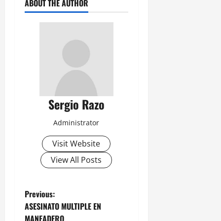
ABOUT THE AUTHOR
Sergio Razo
Administrator
Visit Website
View All Posts
P
Previous:
ASESINATO MULTIPLE EN
o
MANEADERO