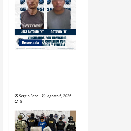
o
n
Ensenada
OBTIENE FISCALÍA
VINCULACIÓN A PROCESO
CONTRA DOS HOMBRES
POR HOMICIDIO
CALIFICADO
Sergio Razo
agosto 6, 2026
0