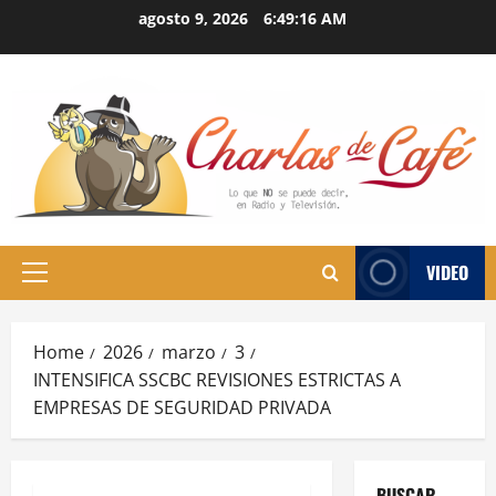
Skip
agosto 9, 2026
6:49:17 AM
to
content
VIDEO
Primary
Menu
Home
2026
marzo
3
INTENSIFICA SSCBC REVISIONES ESTRICTAS A
EMPRESAS DE SEGURIDAD PRIVADA
BUSCAR