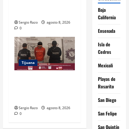
MAGISTERIO Y APOYOS
Baja
SOCIALES
California
Sergio Razo
agosto 8, 2026
0
Ensenada
Isla de
Cedros
Tijuana
Mexicali
BRINDA ESCUADRÓN
Playas de
VIOLETA PROTECCIÓN A
Rosarito
ADOLESCENTE VIOLENTADA
POR SU PAREJA
San Diego
Sergio Razo
agosto 8, 2026
San Felipe
0
San Quintín