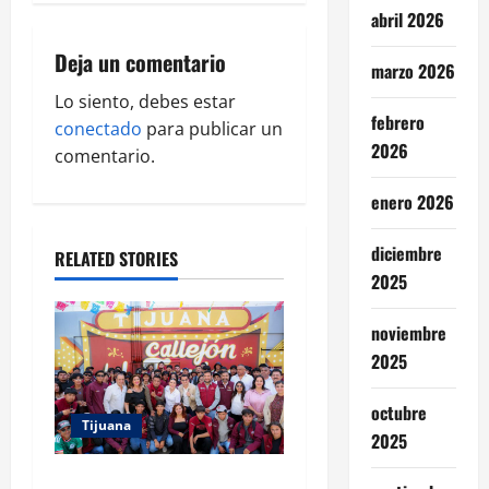
g
abril 2026
a
Deja un comentario
marzo 2026
t
Lo siento, debes estar
febrero
i
conectado
para publicar un
2026
comentario.
o
enero 2026
n
diciembre
RELATED STORIES
2025
noviembre
2025
octubre
Tijuana
2025
PROYECTO TIJUANA Y RUTA