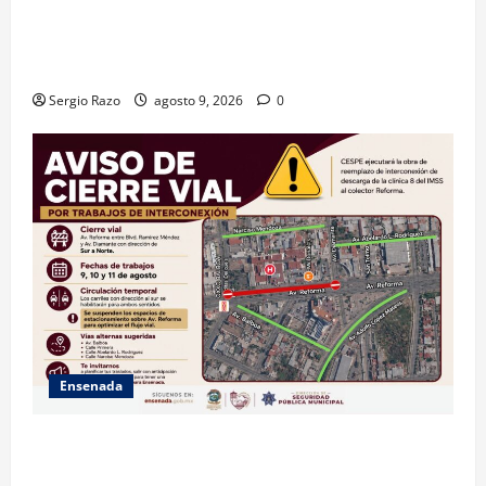
GARANTIZA GOBIERNO DE BAJA CALIFORNIA ACCESO
AL AGUA EN SAN VICENTE CON OPERACIÓN DIRECTA
DE CESPE
Sergio Razo
agosto 9, 2026
0
Ensenada
La Dirección de Seguridad Pública Municipal
informa que, por trabajos de la CESPE, del 9 al 11 de