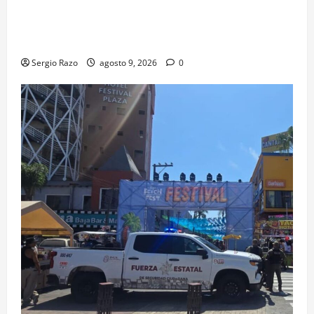
agosto se cerrará temporalmente la avenida
Reforma, entre el bulevar Ramírez Méndez y la
avenida Diamante, en sentido sur-norte.
Sergio Razo
agosto 9, 2026
0