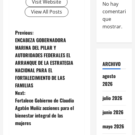
Visit Website
No hay
comentarios
View All Posts
que
mostrar.
P
Previous:
ENCABEZA GOBERNADORA
o
MARINA DEL PILAR Y
AUTORIDADES FEDERALES EL
s
ARRANQUE DE LA ESTRATEGIA
ARCHIVO
t
NACIONAL PARA EL
agosto
FORTALECIMIENTO DE LAS
n
2026
FAMILIAS
Next:
a
julio 2026
Fortalece Gobierno de Claudia
v
Agatón Muñiz acciones para el
junio 2026
bienestar integral de las
i
mujeres
mayo 2026