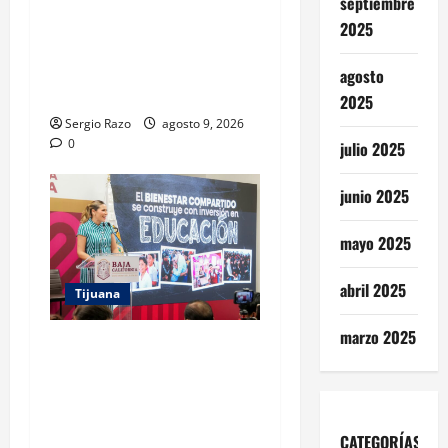
septiembre
DE LA PAZ IMPULSAN EL
2025
ARTE URBANO Y LA
RECUPERACIÓN DE
agosto
ESPACIOS COMUNITARIOS
2025
Sergio Razo
agosto 9, 2026
0
julio 2025
junio 2025
mayo 2025
abril 2025
Tijuana
marzo 2025
GARANTIZA GOBIERNO DE
BAJA CALIFORNIA REGRESO
A CLASES CON
INFRAESTRUCTURA
CATEGORÍAS
FORTALECIDA, CERTEZA AL