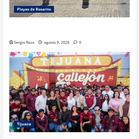
Playas de Rosarito
FUERZA ESTATAL APOYA VIGILANCIA EN BAJA BEACH
FEST; PRIMER NOCHE EN CALMA
Sergio Razo
agosto 9, 2026
0
Tijuana