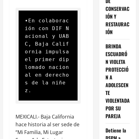
DE
CONSERVAC
IÓN Y
•En colaborac
RESTAURAC
ión con DIF N
IÓN
acional y UAB
C, Baja Calif
BRINDA
ornia impulsa 
ESCUADRÓ
el primer dip
N VIOLETA
lomado nacion
PROTECCIÓ
al en derecho
N A
s de la niñe
ADOLESCEN
z.
TE
VIOLENTADA
POR SU
PAREJA
MEXICALI.- Baja California
hace historia al ser sede de
Detiene la
“Mi Familia, Mi Lugar
DSPM a