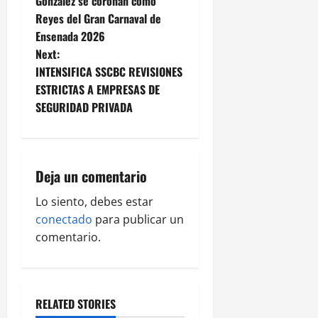
o
González se coronan como
Reyes del Gran Carnaval de
s
Ensenada 2026
t
Next:
INTENSIFICA SSCBC REVISIONES
n
ESTRICTAS A EMPRESAS DE
SEGURIDAD PRIVADA
a
v
i
Deja un comentario
g
Lo siento, debes estar
conectado
para publicar un
a
comentario.
t
i
RELATED STORIES