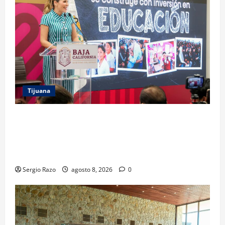
Tijuana
GARANTIZA GOBIERNO DE BAJA CALIFORNIA
REGRESO A CLASES CON INFRAESTRUCTURA
FORTALECIDA, CERTEZA AL MAGISTERIO Y APOYOS
SOCIALES
Sergio Razo
agosto 8, 2026
0