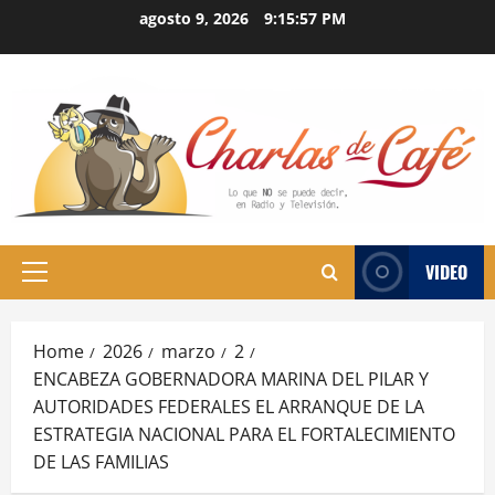
Skip
agosto 9, 2026
9:15:58 PM
to
content
VIDEO
Primary
Menu
Home
2026
marzo
2
ENCABEZA GOBERNADORA MARINA DEL PILAR Y
AUTORIDADES FEDERALES EL ARRANQUE DE LA
ESTRATEGIA NACIONAL PARA EL FORTALECIMIENTO
DE LAS FAMILIAS