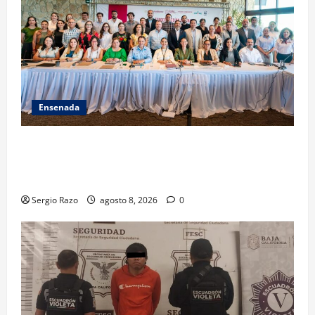
Ensenada
ACUERDAN AUTORIDADES AMBIENTALES DE TODO EL
PAÍS FORTALECER ESTRATEGIA DE CONSERVACIÓN Y
RESTAURACIÓN
Sergio Razo
agosto 8, 2026
0