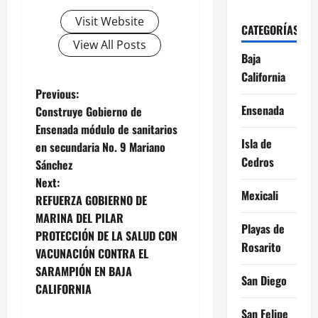
Visit Website
CATEGORÍAS
View All Posts
Baja
California
P
Previous:
Ensenada
Construye Gobierno de
o
Ensenada módulo de sanitarios
Isla de
en secundaria No. 9 Mariano
s
Cedros
Sánchez
t
Next:
Mexicali
REFUERZA GOBIERNO DE
n
MARINA DEL PILAR
Playas de
PROTECCIÓN DE LA SALUD CON
a
Rosarito
VACUNACIÓN CONTRA EL
v
SARAMPIÓN EN BAJA
San Diego
CALIFORNIA
i
San Felipe