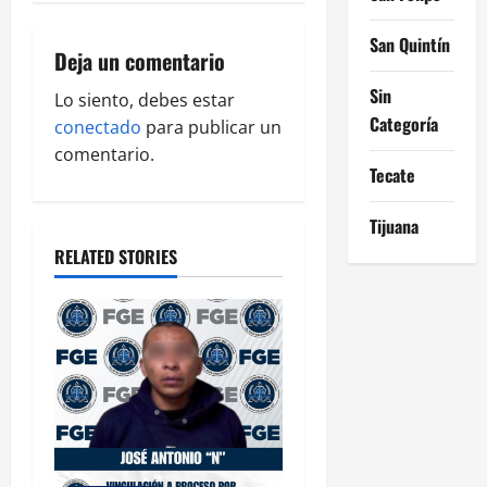
g
San Quintín
Deja un comentario
a
Sin
Lo siento, debes estar
t
Categoría
conectado
para publicar un
i
comentario.
Tecate
o
Tijuana
n
RELATED STORIES