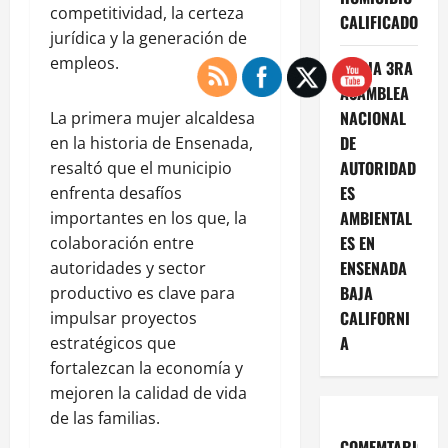
competitividad, la certeza
CALIFICADO
jurídica y la generación de
empleos.
INICIA 3RA
ASAMBLEA
NACIONAL
La primera mujer alcaldesa
DE
en la historia de Ensenada,
AUTORIDAD
resaltó que el municipio
ES
enfrenta desafíos
AMBIENTAL
importantes en los que, la
ES EN
colaboración entre
ENSENADA
autoridades y sector
BAJA
productivo es clave para
CALIFORNI
impulsar proyectos
A
estratégicos que
fortalezcan la economía y
mejoren la calidad de vida
de las familias.
COMEMTARIOS