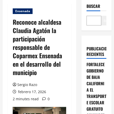
BUSCAR
Ensenada
Reconoce alcaldesa
Buscar
Claudia Agatón la
participación
responsable de
PUBLICACIONES
Coparmex Ensenada
RECIENTES
en el desarrollo del
FORTALECE
municipio
GOBIERNO
DE BAJA
CALIFORNI
Sergio Razo
A EL
febrero 17, 2026
TRANSPORT
2 minutes read
0
E ESCOLAR
GRATUITO