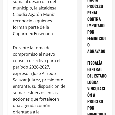
suma al desarrollo del
PROCESO
municipio, la alcaldesa
PENAL
Claudia Agatón Muñiz
CONTRA
reconoció a quienes
IMPUTADO
forman parte de la
POR
Coparmex Ensenada.
FEMINICIDI
O
Durante la toma de
AGRAVADO
compromiso al nuevo
consejo directivo para el
FISCALÍA
período 2026-2027,
GENERAL
expresó a José Alfredo
DEL ESTADO
Salazar Juárez, presidente
LOGRA
entrante, su disposición de
VINCULACI
sumar esfuerzos en las
ÓN A
acciones que fortalecen
PROCESO
una agenda común
POR
orientada a la
HOMICIDIO