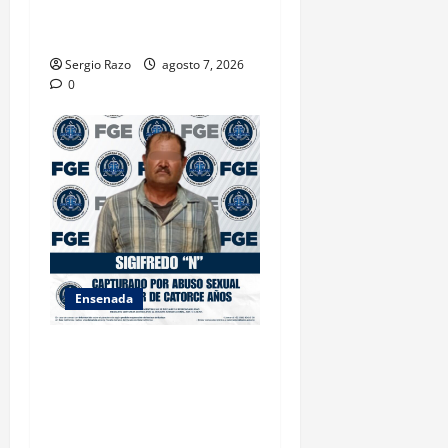
AMBIENTALES EN ENSENADA
BAJA CALIFORNIA
Sergio Razo
agosto 7, 2026
0
Ensenada
LOGRA FISCALÍA
CUMPLIMENTAR ORDEN DE
APREHENSIÓN POR ABUSO
SEXUAL AGRAVADO CONTRA