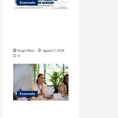
Ensenada
FISCALÍA GENERAL DEL
ESTADO LOGRA
VINCULACIÓN A PROCESO
POR HOMICIDIO
CALIFICADO
Sergio Razo
agosto 7, 2026
0
Ensenada
INICIA 3RA ASAMBLEA
NACIONAL DE AUTORIDADES