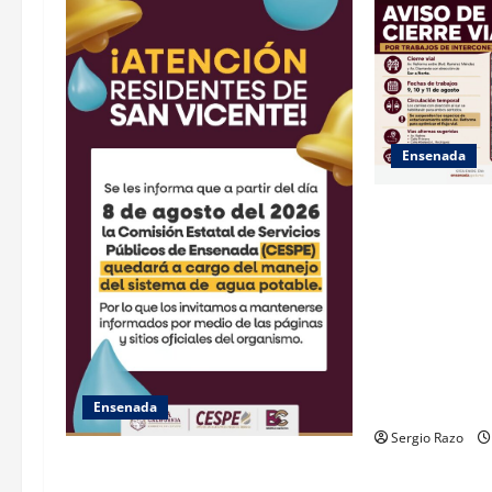
t
i
o
Ensenada
n
La Dirección d
Municipal inf
trabajos de la 
agosto se cer
la avenida Ref
bulevar Ramír
avenida Diaman
norte.
Ensenada
Sergio Razo
GARANTIZA GOBIERNO DE BAJA