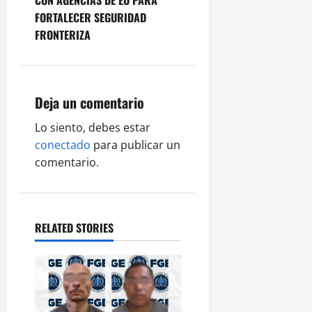
n
FORTALECER SEGURIDAD
FRONTERIZA
a
v
i
Deja un comentario
g
Lo siento, debes estar
conectado
para publicar un
a
comentario.
t
i
RELATED STORIES
o
n