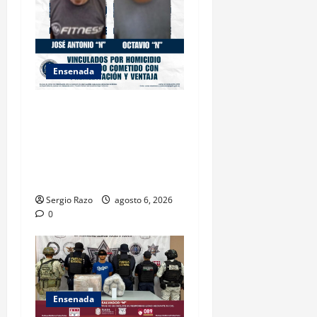
Ensenada
OBTIENE FISCALÍA
VINCULACIÓN A PROCESO
CONTRA DOS HOMBRES
POR HOMICIDIO
CALIFICADO
Sergio Razo
agosto 6, 2026
0
Ensenada