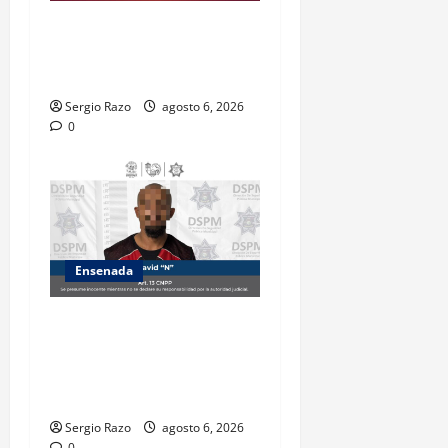
ASEGURA FUERZA ESTATAL
AL “KRIKEN” EN VALLE DE
GUADALUPE
Sergio Razo
agosto 6, 2026
0
Ensenada
Es asegurado hombre por
probable posesión de droga
tras intervención preventiva
en Playa Ensenada
Sergio Razo
agosto 6, 2026
0