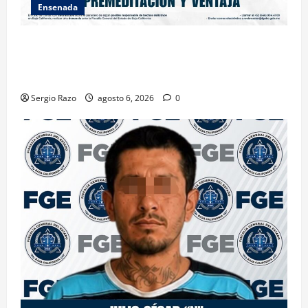
Ensenada
OBTIENE FISCALÍA VINCULACIÓN A PROCESO
CONTRA DOS HOMBRES POR HOMICIDIO
CALIFICADO
Sergio Razo
agosto 6, 2026
0