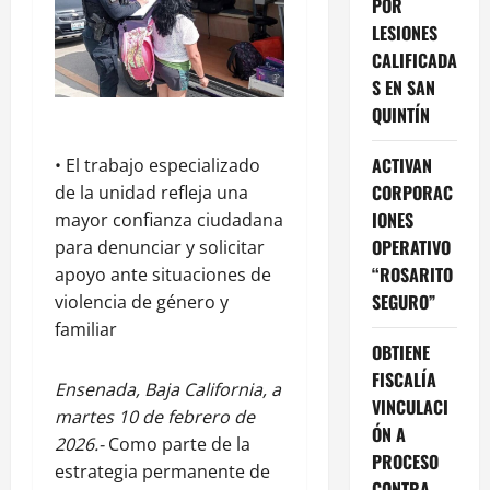
POR
LESIONES
CALIFICADA
S EN SAN
QUINTÍN
ACTIVAN
• El trabajo especializado
CORPORAC
de la unidad refleja una
IONES
mayor confianza ciudadana
OPERATIVO
para denunciar y solicitar
“ROSARITO
apoyo ante situaciones de
SEGURO”
violencia de género y
familiar
OBTIENE
FISCALÍA
Ensenada, Baja California, a
VINCULACI
martes 10 de febrero de
ÓN A
2026.-
Como parte de la
PROCESO
estrategia permanente de
CONTRA