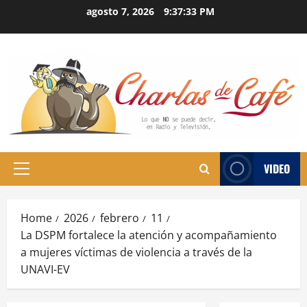
Skip
agosto 7, 2026
9:37:34 PM
to
content
VIDEO
Primary
Menu
Home
2026
febrero
11
La DSPM fortalece la atención y acompañamiento
a mujeres víctimas de violencia a través de la
UNAVI-EV