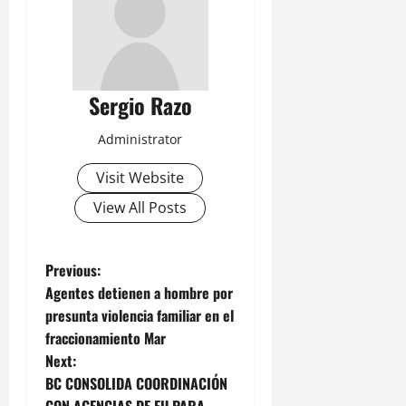
Sergio Razo
Administrator
Visit Website
View All Posts
P
Previous:
Agentes detienen a hombre por
o
presunta violencia familiar en el
fraccionamiento Mar
s
Next:
t
BC CONSOLIDA COORDINACIÓN
CON AGENCIAS DE EU PARA