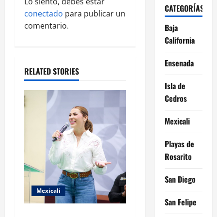
a
Lo siento, debes estar
CATEGORÍAS
conectado
para publicar un
t
comentario.
Baja
i
California
o
Ensenada
RELATED STORIES
n
Isla de
Cedros
Mexicali
Playas de
Rosarito
San Diego
Mexicali
San Felipe
FORTALECE GOBIERNO DE