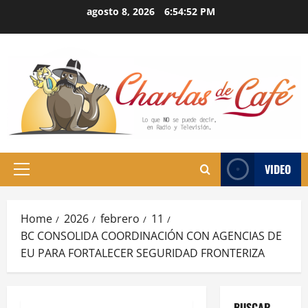
Skip
agosto 8, 2026
6:54:53 PM
to
content
VIDEO
Primary
Menu
Home
2026
febrero
11
BC CONSOLIDA COORDINACIÓN CON AGENCIAS DE
EU PARA FORTALECER SEGURIDAD FRONTERIZA
BUSCAR