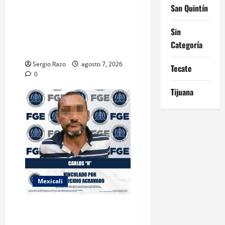
San Quintín
BAJA CALIFORNIA EL
TRANSPORTE ESCOLAR
Sin
GRATUITO COMUNDER PARA
Categoría
ESTUDIANTES
Sergio Razo
agosto 7, 2026
Tecate
0
Tijuana
Mexicali
INICIA PROCESO PENAL
CONTRA IMPUTADO POR