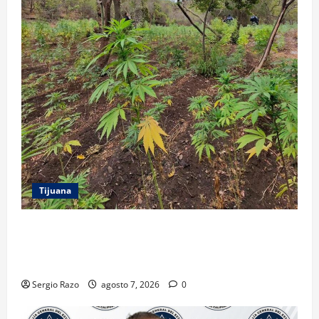
Tijuana
DENUNCIA CIUDADANA PERMITE LOCALIZAR
PLANTÍO; SE ASEGURARON MÁS DE 16 MIL PLANTAS
DE MARIHUANA
Sergio Razo
agosto 7, 2026
0