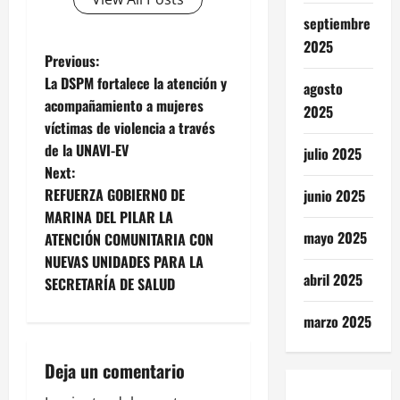
septiembre
2025
P
Previous:
La DSPM fortalece la atención y
agosto
o
acompañamiento a mujeres
2025
víctimas de violencia a través
s
de la UNAVI-EV
julio 2025
t
Next:
REFUERZA GOBIERNO DE
junio 2025
n
MARINA DEL PILAR LA
mayo 2025
ATENCIÓN COMUNITARIA CON
a
NUEVAS UNIDADES PARA LA
abril 2025
v
SECRETARÍA DE SALUD
i
marzo 2025
g
Deja un comentario