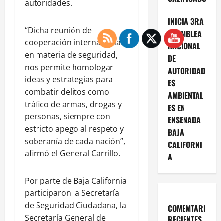
autoridades.
INICIA 3RA
“Dicha reunión de
ASAMBLEA
cooperación internacional
NACIONAL
en materia de seguridad,
DE
nos permite homologar
AUTORIDAD
ideas y estrategias para
ES
combatir delitos como
AMBIENTAL
tráfico de armas, drogas y
ES EN
personas, siempre con
ENSENADA
estricto apego al respeto y
BAJA
soberanía de cada nación”,
CALIFORNI
afirmó el General Carrillo.
A
Por parte de Baja California
participaron la Secretaría
de Seguridad Ciudadana, la
COMEMTARIOS
Secretaría General de
RECIENTES