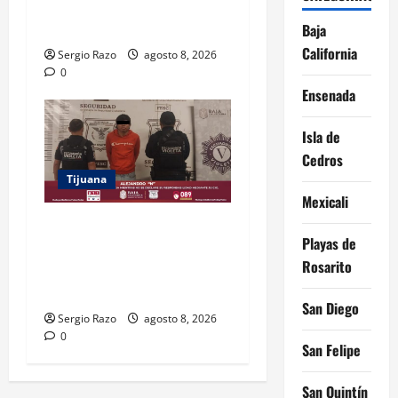
MAGISTERIO Y APOYOS
SOCIALES
Baja
California
Sergio Razo
agosto 8, 2026
0
Ensenada
Isla de
Cedros
Tijuana
Mexicali
BRINDA ESCUADRÓN
Playas de
VIOLETA PROTECCIÓN A
Rosarito
ADOLESCENTE VIOLENTADA
POR SU PAREJA
San Diego
Sergio Razo
agosto 8, 2026
0
San Felipe
San Quintín