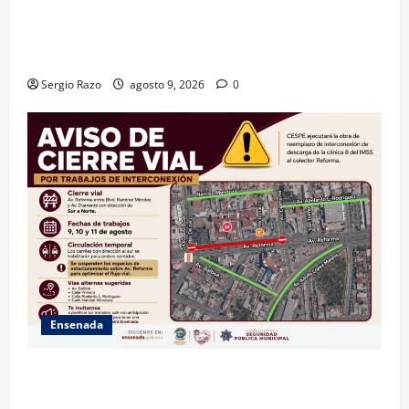
GARANTIZA GOBIERNO DE BAJA CALIFORNIA ACCESO
AL AGUA EN SAN VICENTE CON OPERACIÓN DIRECTA
DE CESPE
Sergio Razo
agosto 9, 2026
0
Ensenada
La Dirección de Seguridad Pública Municipal
informa que, por trabajos de la CESPE, del 9 al 11 de