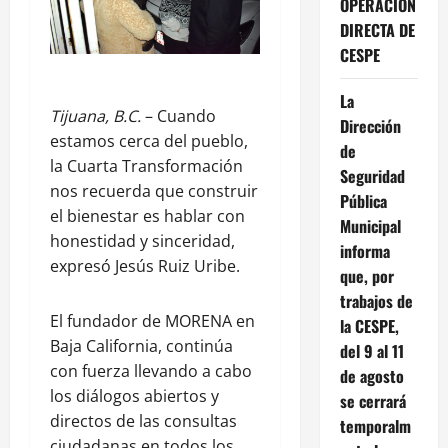
OPERACIÓN
DIRECTA DE
CESPE
La
Tijuana, B.C.
– Cuando
Dirección
estamos cerca del pueblo,
de
la Cuarta Transformación
Seguridad
nos recuerda que construir
Pública
el bienestar es hablar con
Municipal
honestidad y sinceridad,
informa
expresó Jesús Ruiz Uribe.
que, por
trabajos de
El fundador de MORENA en
la CESPE,
Baja California, continúa
del 9 al 11
con fuerza llevando a cabo
de agosto
los diálogos abiertos y
se cerrará
directos de las consultas
temporalm
ciudadanas en todos los