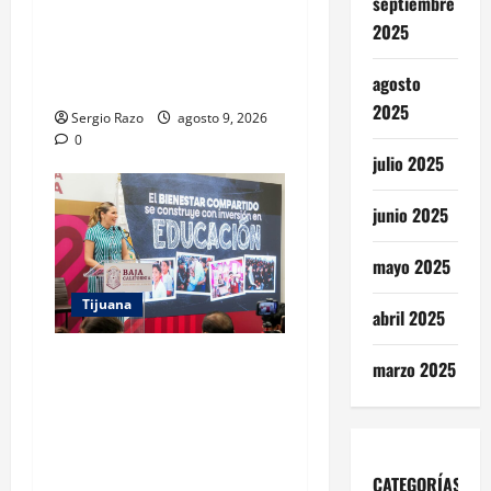
DE LA PAZ IMPULSAN EL
septiembre
ARTE URBANO Y LA
2025
RECUPERACIÓN DE
agosto
ESPACIOS COMUNITARIOS
2025
Sergio Razo
agosto 9, 2026
0
julio 2025
junio 2025
mayo 2025
Tijuana
abril 2025
GARANTIZA GOBIERNO DE
marzo 2025
BAJA CALIFORNIA REGRESO
A CLASES CON
INFRAESTRUCTURA
FORTALECIDA, CERTEZA AL
CATEGORÍAS