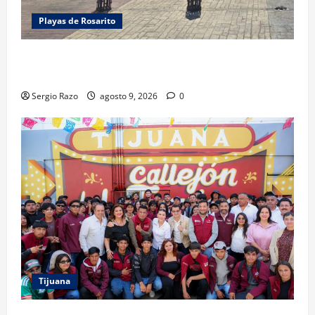
Playas de Rosarito
FUERZA ESTATAL APOYA VIGILANCIA EN BAJA BEACH
FEST; PRIMER NOCHE EN CALMA
Sergio Razo
agosto 9, 2026
0
Tijuana