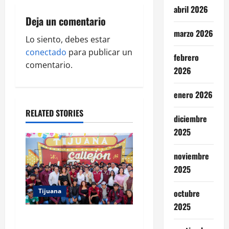
v
abril 2026
Deja un comentario
i
marzo 2026
Lo siento, debes estar
g
conectado
para publicar un
febrero
comentario.
2026
a
enero 2026
t
RELATED STORIES
i
diciembre
2025
o
noviembre
n
2025
Tijuana
octubre
2025
PROYECTO TIJUANA Y RUTA