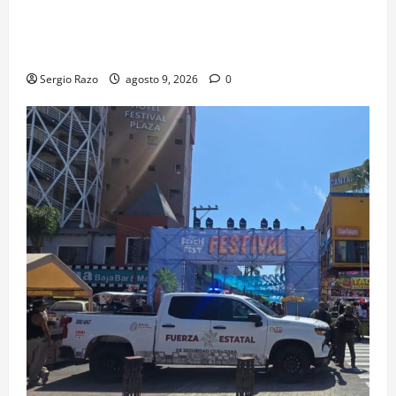
agosto se cerrará temporalmente la avenida
Reforma, entre el bulevar Ramírez Méndez y la
avenida Diamante, en sentido sur-norte.
Sergio Razo
agosto 9, 2026
0