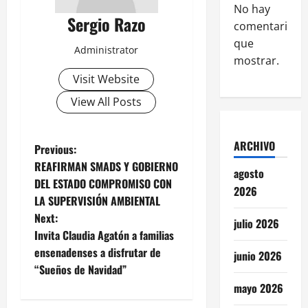
No hay
Sergio Razo
comentarios
que
Administrator
mostrar.
Visit Website
View All Posts
ARCHIVO
P
Previous:
REAFIRMAN SMADS Y GOBIERNO
agosto
o
DEL ESTADO COMPROMISO CON
2026
LA SUPERVISIÓN AMBIENTAL
s
Next:
julio 2026
t
Invita Claudia Agatón a familias
ensenadenses a disfrutar de
junio 2026
n
“Sueños de Navidad”
mayo 2026
a