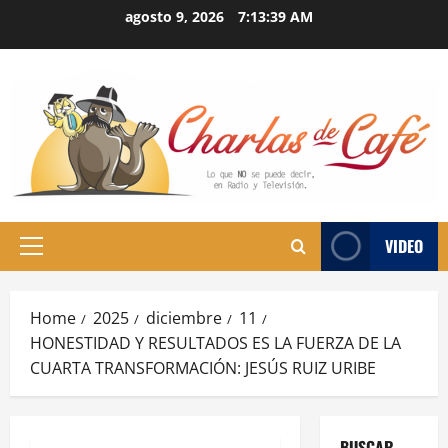
Skip
agosto 9, 2026
7:13:40 AM
to
content
VIDEO
Primary
Menu
Home
2025
diciembre
11
HONESTIDAD Y RESULTADOS ES LA FUERZA DE LA
CUARTA TRANSFORMACIÓN: JESÚS RUIZ URIBE
BUSCAR