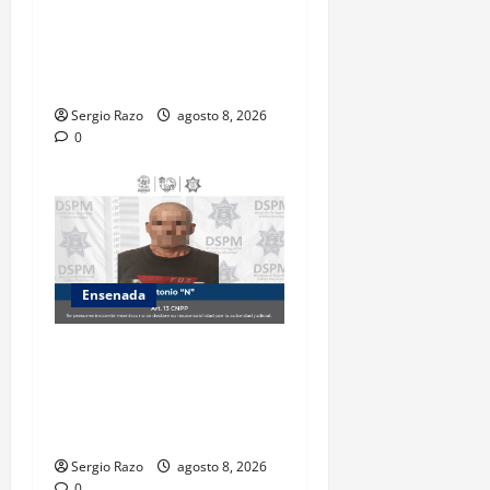
Detiene la DSPM a probable
responsable por presuntos
delitos contra la salud tras
intervención de tránsito
Sergio Razo
agosto 8, 2026
0
Ensenada
Es detenido masculino por
el probable delito de
violencia familiar en el
poblado Francisco Zarco
Sergio Razo
agosto 8, 2026
0