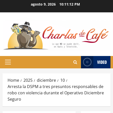
Skip
agosto 9, 2026
10:11:12 PM
to
content
VIDEO
Primary
Menu
Home
2025
diciembre
10
Arresta la DSPM a tres presuntos responsables de
robo con violencia durante el Operativo Diciembre
Seguro