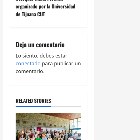
n
organizado por la Universidad
de Tijuana CUT
a
v
i
Deja un comentario
g
Lo siento, debes estar
conectado
para publicar un
a
comentario.
t
i
RELATED STORIES
o
n