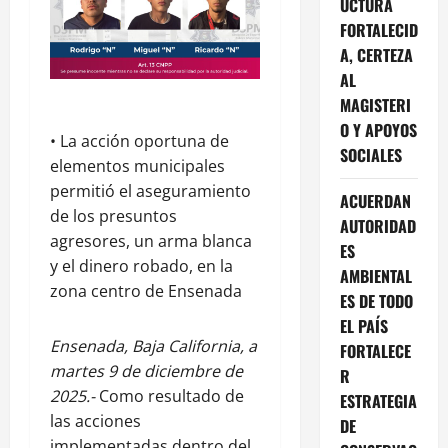
UCTURA
FORTALECID
A, CERTEZA
AL
MAGISTERI
O Y APOYOS
• La acción oportuna de
SOCIALES
elementos municipales
permitió el aseguramiento
ACUERDAN
de los presuntos
AUTORIDAD
agresores, un arma blanca
ES
y el dinero robado, en la
AMBIENTAL
zona centro de Ensenada
ES DE TODO
EL PAÍS
Ensenada, Baja California, a
FORTALECE
martes 9 de diciembre de
R
2025.-
Como resultado de
ESTRATEGIA
las acciones
DE
implementadas dentro del