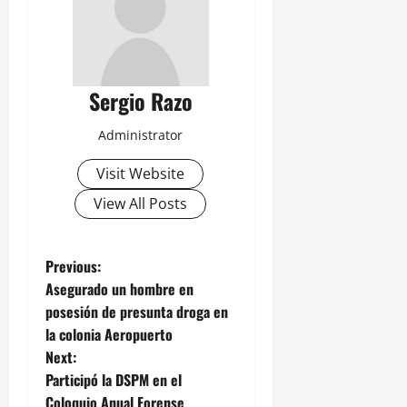
Sergio Razo
Administrator
Visit Website
View All Posts
P
Previous:
Asegurado un hombre en
o
posesión de presunta droga en
la colonia Aeropuerto
s
Next:
t
Participó la DSPM en el
Coloquio Anual Forense