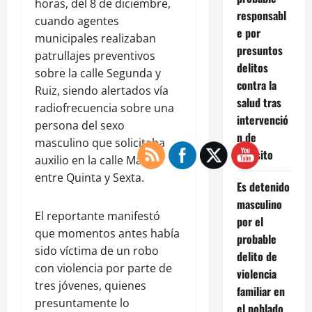
horas, del 8 de diciembre,
responsabl
cuando agentes
e por
municipales realizaban
presuntos
patrullajes preventivos
delitos
sobre la calle Segunda y
contra la
Ruiz, siendo alertados vía
salud tras
radiofrecuencia sobre una
intervenció
persona del sexo
n de
masculino que solicitaba
tránsito
auxilio en la calle Mar,
entre Quinta y Sexta.
Es detenido
masculino
El reportante manifestó
por el
que momentos antes había
probable
sido víctima de un robo
delito de
con violencia por parte de
violencia
tres jóvenes, quienes
familiar en
presuntamente lo
el poblado