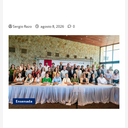
REGRESO A CLASES CON INFRAESTRUCTURA
FORTALECIDA, CERTEZA AL MAGISTERIO Y APOYOS
SOCIALES
Sergio Razo
agosto 8, 2026
0
Ensenada
ACUERDAN AUTORIDADES AMBIENTALES DE TODO EL
PAÍS FORTALECER ESTRATEGIA DE CONSERVACIÓN Y