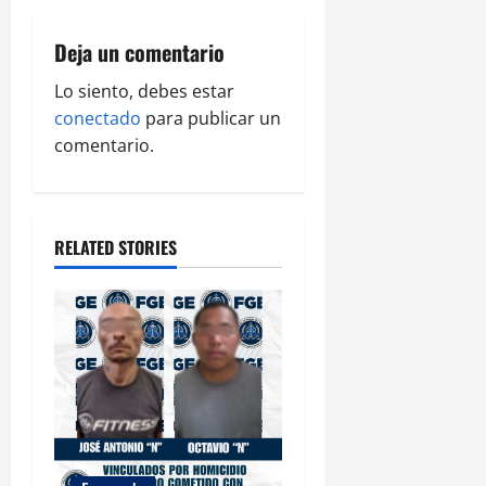
v
i
Deja un comentario
g
Lo siento, debes estar
conectado
para publicar un
a
comentario.
t
i
RELATED STORIES
o
n