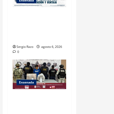
Ensenada
OBTIENE FISCALÍA
VINCULACIÓN A PROCESO
CONTRA DOS HOMBRES
POR HOMICIDIO
CALIFICADO
Sergio Razo
agosto 6, 2026
0
Ensenada
ASEGURA FUERZA ESTATAL
AL “KRIKEN” EN VALLE DE
GUADALUPE