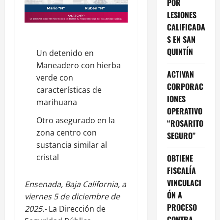
POR
LESIONES
CALIFICADA
S EN SAN
QUINTÍN
Un detenido en
Maneadero con hierba
ACTIVAN
verde con
CORPORAC
características de
IONES
marihuana
OPERATIVO
Otro asegurado en la
“ROSARITO
zona centro con
SEGURO”
sustancia similar al
cristal
OBTIENE
FISCALÍA
VINCULACI
Ensenada, Baja California, a
ÓN A
viernes 5 de diciembre de
PROCESO
2025.-
La Dirección de
CONTRA