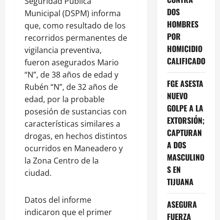
Seguridad Pública
DOS
Municipal (DSPM) informa
HOMBRES
que, como resultado de los
POR
recorridos permanentes de
HOMICIDIO
vigilancia preventiva,
CALIFICADO
fueron asegurados Mario
“N”, de 38 años de edad y
FGE ASESTA
Rubén “N”, de 32 años de
NUEVO
edad, por la probable
GOLPE A LA
posesión de sustancias con
EXTORSIÓN;
características similares a
CAPTURAN
drogas, en hechos distintos
A DOS
ocurridos en Maneadero y
MASCULINO
la Zona Centro de la
S EN
ciudad.
TIJUANA
Datos del informe
ASEGURA
indicaron que el primer
FUERZA