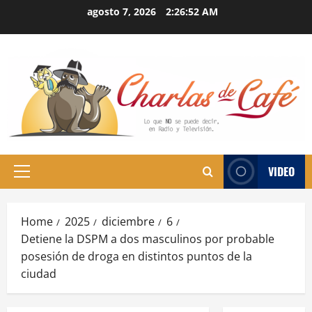
Skip
agosto 7, 2026
2:26:53 AM
to
content
VIDEO
Primary
Menu
Home
2025
diciembre
6
Detiene la DSPM a dos masculinos por probable
posesión de droga en distintos puntos de la
ciudad