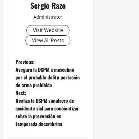
Sergio Razo
Administrator
Visit Website
View All Posts
P
Previous:
Asegura la DSPM a masculino
o
por el probable delito portación
de arma prohibida
s
Next:
t
Realiza la DSPM simulacro de
accidente vial para concientizar
n
sobre la prevención en
temporada decembrina
a