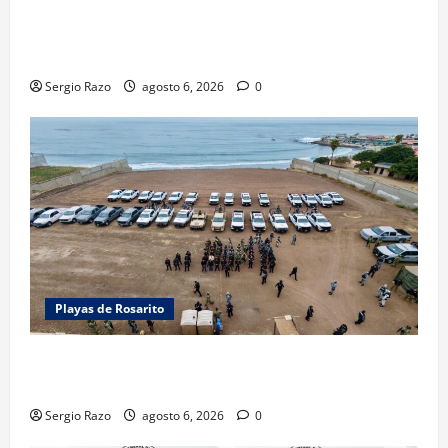
LOGRA FISCALÍA PRISIÓN PREVENTIVA Y
VINCULACIÓN A PROCESO POR LESIONES
CALIFICADAS EN SAN QUINTÍN
Sergio Razo
agosto 6, 2026
0
Playas de Rosarito
ACTIVAN CORPORACIONES OPERATIVO “ROSARITO
SEGURO”
Sergio Razo
agosto 6, 2026
0