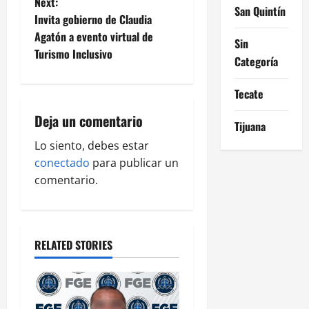
t
Next:
San Quintín
Invita gobierno de Claudia
n
Agatón a evento virtual de
Sin
Turismo Inclusivo
a
Categoría
v
Tecate
i
Deja un comentario
Tijuana
g
Lo siento, debes estar
conectado
para publicar un
a
comentario.
t
i
RELATED STORIES
o
n