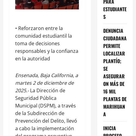
PARA
ESTUDIANTE
S
• Reforzaron entre la
DENUNCIA
comunidad estudiantil la
CIUDADANA
toma de decisiones
PERMITE
responsables y la confianza
LOCALIZAR
en la autoridad
PLANTÍO;
SE
Ensenada, Baja California, a
ASEGURAR
martes 2 de diciembre de
ON MÁS DE
2025.-
La Dirección de
16 MIL
Seguridad Pública
PLANTAS DE
Municipal (DSPM), a través
MARIHUAN
de la Subdirección de
A
Prevención del Delito, llevó
INICIA
a cabo la implementación
PROCESO
del programa preventivo