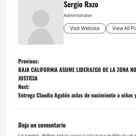
Sergio Razo
Administrator
Visit Website
View All P
P
Previous:
BAJA CALIFORNIA ASUME LIDERAZGO DE LA ZONA N
o
JUSTICIA
s
Next:
Entrega Claudia Agatón actas de nacimiento a niñas 
t
n
a
Deja un comentario
Lo siento, debes estar
conectado
para publicar un 