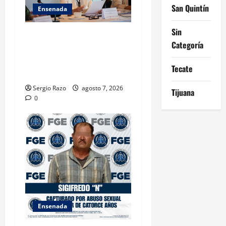
San Quintín
Ensenada
Sin
INICIA 3RA ASAMBLEA
Categoría
NACIONAL DE AUTORIDADES
AMBIENTALES EN ENSENADA
Tecate
BAJA CALIFORNIA
Sergio Razo
agosto 7, 2026
Tijuana
0
Ensenada