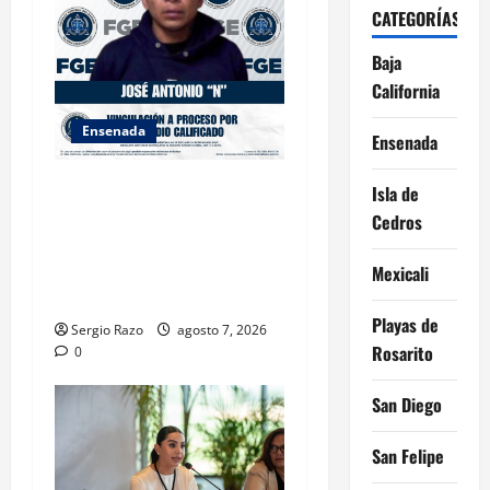
CATEGORÍAS
Baja
California
Ensenada
Ensenada
FISCALÍA GENERAL DEL
Isla de
ESTADO LOGRA
Cedros
VINCULACIÓN A PROCESO
POR HOMICIDIO
Mexicali
CALIFICADO
Playas de
Sergio Razo
agosto 7, 2026
Rosarito
0
San Diego
San Felipe