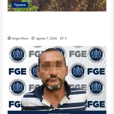
Tijuana
DENUNCIA CIUDADANA PERMITE LOCALIZAR
PLANTÍO; SE ASEGURARON MÁS DE 16 MIL PLANTAS
DE MARIHUANA
Sergio Razo
agosto 7, 2026
0