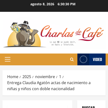
Skip
agosto 8, 2026
6:30:31 PM
to
content
VIDEO
Primary
Menu
Home
2025
noviembre
1
Entrega Claudia Agatón actas de nacimiento a
niñas y niños con doble nacionalidad
BUSCAR