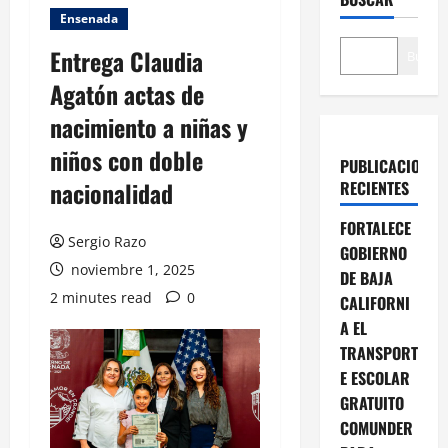
Ensenada
Entrega Claudia
Buscar
Agatón actas de
nacimiento a niñas y
niños con doble
PUBLICACIONES
nacionalidad
RECIENTES
FORTALECE
Sergio Razo
GOBIERNO
noviembre 1, 2025
DE BAJA
2 minutes read
0
CALIFORNI
A EL
TRANSPORT
E ESCOLAR
GRATUITO
COMUNDER