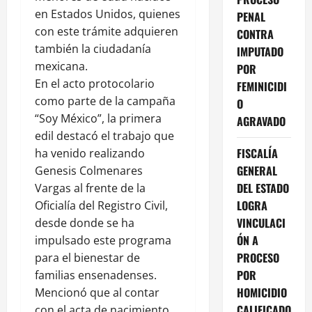
en Estados Unidos, quienes
PENAL
con este trámite adquieren
CONTRA
también la ciudadanía
IMPUTADO
mexicana.
POR
En el acto protocolario
FEMINICIDI
como parte de la campaña
O
“Soy México”, la primera
AGRAVADO
edil destacó el trabajo que
FISCALÍA
ha venido realizando
GENERAL
Genesis Colmenares
DEL ESTADO
Vargas al frente de la
LOGRA
Oficialía del Registro Civil,
VINCULACI
desde donde se ha
ÓN A
impulsado este programa
PROCESO
para el bienestar de
POR
familias ensenadenses.
HOMICIDIO
Mencionó que al contar
CALIFICADO
con el acta de nacimiento