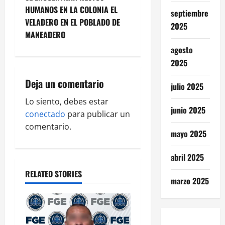
t
HUMANOS EN LA COLONIA EL
septiembre
n
VELADERO EN EL POBLADO DE
2025
MANEADERO
a
agosto
v
2025
i
Deja un comentario
julio 2025
g
Lo siento, debes estar
junio 2025
conectado
para publicar un
a
comentario.
mayo 2025
t
abril 2025
i
RELATED STORIES
marzo 2025
o
n