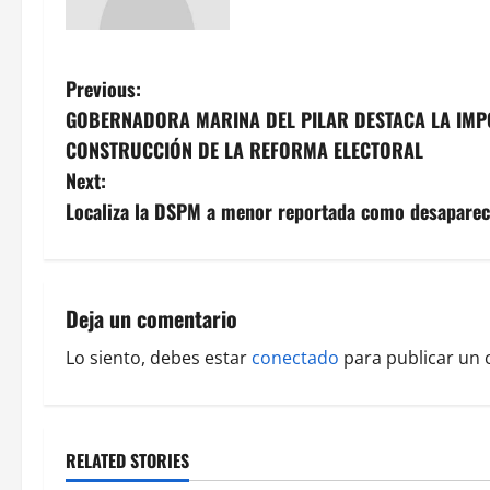
P
Previous:
GOBERNADORA MARINA DEL PILAR DESTACA LA IMP
o
CONSTRUCCIÓN DE LA REFORMA ELECTORAL
s
Next:
Localiza la DSPM a menor reportada como desaparec
t
n
a
Deja un comentario
v
Lo siento, debes estar
conectado
para publicar un 
i
g
RELATED STORIES