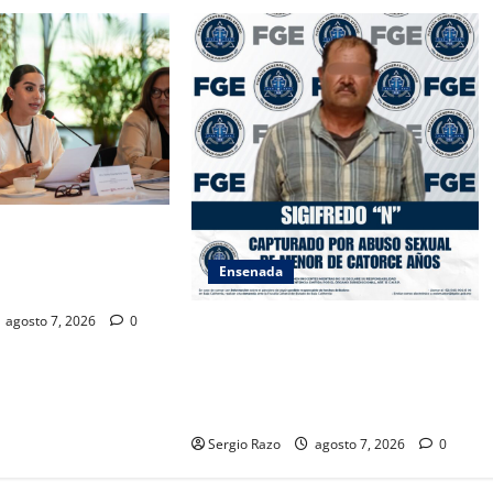
SAMBLEA NACIONAL
ES AMBIENTALES EN
Ensenada
A CALIFORNIA
agosto 7, 2026
0
LOGRA FISCALÍA CUMPLIMENTAR
ORDEN DE APREHENSIÓN POR
ABUSO SEXUAL AGRAVADO
CONTRA MENOR DE CATORCE AÑOS
Sergio Razo
agosto 7, 2026
0