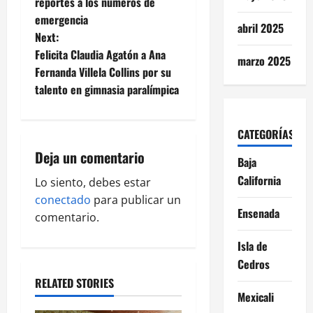
reportes a los números de
s
emergencia
abril 2025
t
Next:
Felicita Claudia Agatón a Ana
marzo 2025
n
Fernanda Villela Collins por su
talento en gimnasia paralímpica
a
v
CATEGORÍAS
i
Deja un comentario
Baja
California
g
Lo siento, debes estar
conectado
para publicar un
a
Ensenada
comentario.
t
Isla de
Cedros
i
RELATED STORIES
Mexicali
o