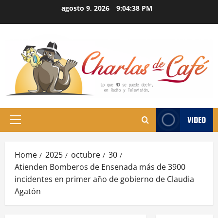
Skip
agosto 9, 2026
9:04:39 PM
to
content
VIDEO
Primary
Menu
Home
2025
octubre
30
Atienden Bomberos de Ensenada más de 3900
incidentes en primer año de gobierno de Claudia
Agatón