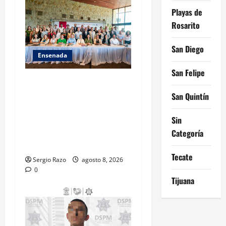
n
Playas de
Rosarito
San Diego
Ensenada
San Felipe
ACUERDAN AUTORIDADES
AMBIENTALES DE TODO EL
San Quintín
PAÍS FORTALECER
ESTRATEGIA DE
Sin
CONSERVACIÓN Y
Categoría
RESTAURACIÓN
Tecate
Sergio Razo
agosto 8, 2026
0
Tijuana