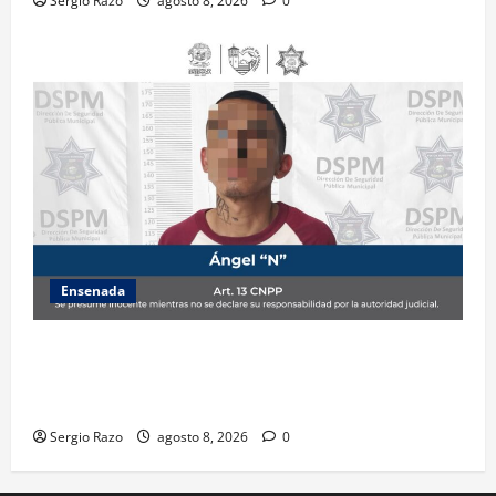
Sergio Razo
agosto 8, 2026
0
Ensenada
Detiene la DSPM a probable responsable por
presuntos delitos contra la salud tras intervención
de tránsito
Sergio Razo
agosto 8, 2026
0