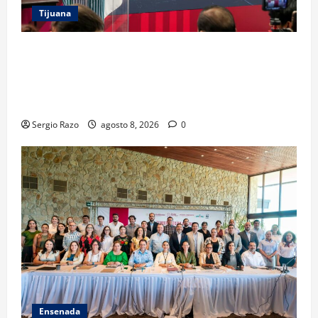
Tijuana
GARANTIZA GOBIERNO DE BAJA CALIFORNIA
REGRESO A CLASES CON INFRAESTRUCTURA
FORTALECIDA, CERTEZA AL MAGISTERIO Y APOYOS
SOCIALES
Sergio Razo
agosto 8, 2026
0
Ensenada