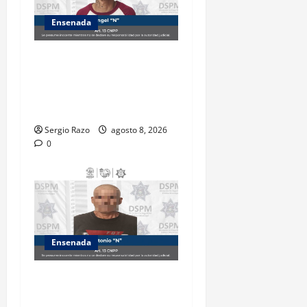
Ensenada
Detiene la DSPM a probable
responsable por presuntos
delitos contra la salud tras
intervención de tránsito
Sergio Razo
agosto 8, 2026
0
Ensenada
Es detenido masculino por
el probable delito de