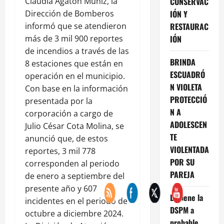
CONSERVAC
Claudia Agatón Muñiz, la
IÓN Y
Dirección de Bomberos
RESTAURAC
informó que se atendieron
IÓN
más de 3 mil 900 reportes
de incendios a través de las
BRINDA
8 estaciones que están en
ESCUADRÓ
operación en el municipio.
N VIOLETA
Con base en la información
PROTECCIÓ
presentada por la
N A
corporación a cargo de
ADOLESCEN
Julio César Cota Molina, se
TE
anunció que, de estos
VIOLENTADA
reportes, 3 mil 778
POR SU
corresponden al periodo
PAREJA
de enero a septiembre del
presente año y 607
Detiene la
incidentes en el periodo de
DSPM a
octubre a diciembre 2024.
probable