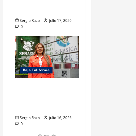
DIRECCIÓN GENERAL DEL
BACHILLERATO
Sergio Razo
julio 17, 2026
0
Baja California
Gestiona Claudia Agatón
autorización de SENASICA
para donación de alimentos
de cruceros
Sergio Razo
julio 16, 2026
0