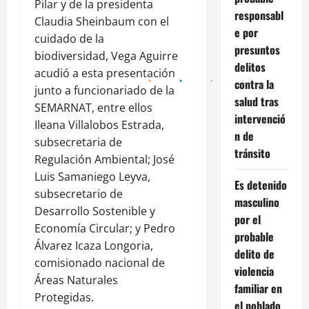
Pilar y de la presidenta
responsabl
Claudia Sheinbaum con el
e por
cuidado de la
presuntos
biodiversidad, Vega Aguirre
delitos
acudió a esta presentación
contra la
junto a funcionariado de la
salud tras
SEMARNAT, entre ellos
intervenció
Ileana Villalobos Estrada,
n de
subsecretaria de
tránsito
Regulación Ambiental; José
Luis Samaniego Leyva,
Es detenido
subsecretario de
masculino
Desarrollo Sostenible y
por el
Economía Circular; y Pedro
probable
Álvarez Icaza Longoria,
delito de
comisionado nacional de
violencia
Áreas Naturales
familiar en
Protegidas.
el poblado