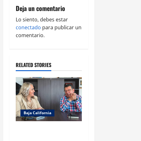
i
Deja un comentario
g
Lo siento, debes estar
conectado
para publicar un
a
comentario.
t
i
RELATED STORIES
o
n
Baja California
REFUERZA COBACH BC
COORDINACIÓN CON LA