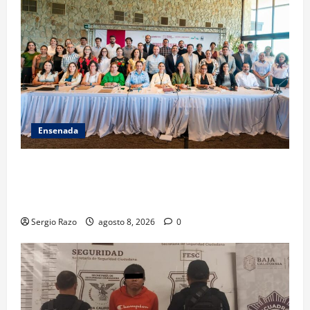
Ensenada
ACUERDAN AUTORIDADES AMBIENTALES DE TODO EL
PAÍS FORTALECER ESTRATEGIA DE CONSERVACIÓN Y
RESTAURACIÓN
Sergio Razo
agosto 8, 2026
0