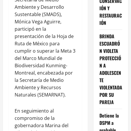
CONSERVAC
Ambiente y Desarrollo
IÓN Y
Sustentable (SMADS),
RESTAURAC
Mónica Vega Aguirre,
IÓN
participó en la
BRINDA
presentación de la Hoja de
ESCUADRÓ
Ruta de México para
N VIOLETA
cumplir o superar la Meta 3
PROTECCIÓ
del Marco Mundial de
N A
Biodiversidad Kunming-
ADOLESCEN
Montreal, encabezada por
TE
la Secretaría de Medio
VIOLENTADA
Ambiente y Recursos
POR SU
Naturales (SEMARNAT).
PAREJA
En seguimiento al
Detiene la
compromiso de la
DSPM a
gobernadora Marina del
probable