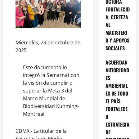
UCTURA
FORTALECID
A, CERTEZA
AL
MAGISTERI
O Y APOYOS
Miércoles, 29 de octubre de
SOCIALES
2025
ACUERDAN
Este documento lo
AUTORIDAD
integró la Semarnat con
ES
la visión de cumplir o
AMBIENTAL
superar la Meta 3 del
ES DE TODO
Marco Mundial de
EL PAÍS
Biodiversidad Kunming-
FORTALECE
Montreal
R
ESTRATEGIA
CDMX.- La titular de la
DE
Secretaría de Medio