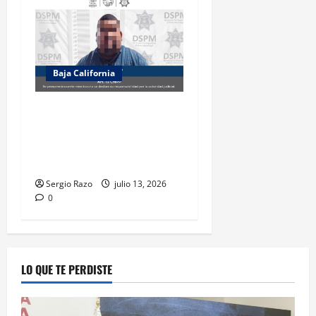
Baja California
Recupera la DSPM vehículo
con reporte de robo y
detiene a probable
responsable de su posesión
Sergio Razo
julio 13, 2026
0
LO QUE TE PERDISTE