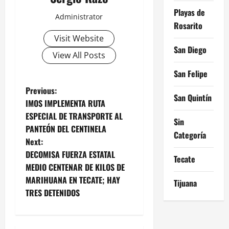
Playas de
Administrator
Rosarito
Visit Website
San Diego
View All Posts
San Felipe
P
Previous:
San Quintín
IMOS IMPLEMENTA RUTA
o
ESPECIAL DE TRANSPORTE AL
Sin
PANTEÓN DEL CENTINELA
s
Categoría
Next:
t
DECOMISA FUERZA ESTATAL
Tecate
MEDIO CENTENAR DE KILOS DE
n
MARIHUANA EN TECATE; HAY
Tijuana
TRES DETENIDOS
a
v