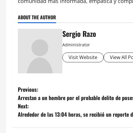
comunidad más informada, empática y compro
ABOUT THE AUTHOR
Sergio Razo
Administrator
Visit Website
View All P
P
Previous:
Arrestan a un hombre por el probable delito de poses
o
Next:
s
Alrededor de las 13:04 horas, se recibió un reporte d
t