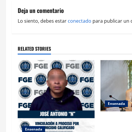
n
Deja un comentario
a
Lo siento, debes estar
conectado
para publicar un 
v
i
RELATED STORIES
g
a
t
i
o
Ensenada
n
INICIA 3RA A
DE AUTORIDAD
Ensenada