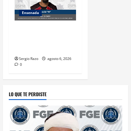
Ensenada
Es asegurado hombre por
probable posesión de droga
tras intervención preventiva
en Playa Ensenada
Sergio Razo
agosto 6, 2026
0
LO QUE TE PERDISTE