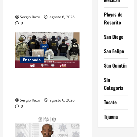
POR HOMICIDIO
CALIFICADO
Playas de
Sergio Razo
agosto 6, 2026
Rosarito
0
San Diego
San Felipe
Ensenada
San Quintín
ASEGURA FUERZA ESTATAL
Sin
AL “KRIKEN” EN VALLE DE
Categoría
GUADALUPE
Sergio Razo
agosto 6, 2026
Tecate
0
Tijuana