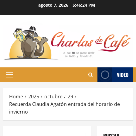
Skip
agosto 7, 2026
5:46:25 PM
to
content
VIDEO
Primary
Menu
Home
2025
octubre
29
Recuerda Claudia Agatón entrada del horario de
invierno
BUSCAR