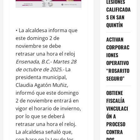
LESIONES
CALIFICADA
S EN SAN
QUINTÍN
• La alcaldesa informa que
este domingo 2 de
ACTIVAN
noviembre se debe
CORPORAC
retrasar una hora el reloj
IONES
Ensenada, B.C.- Martes 28
OPERATIVO
de octubre de 2025.-
La
“ROSARITO
presidenta municipal,
SEGURO”
Claudia Agatón Muñiz,
OBTIENE
informó que este domingo
FISCALÍA
2 de noviembre entrará en
VINCULACI
vigor el horario de invierno,
ÓN A
por lo que se deberá
PROCESO
retrasar una hora el reloj.
CONTRA
La alcaldesa señaló que,
DOS
con base en la Ley de los