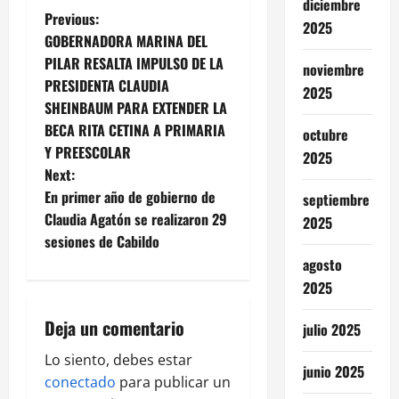
diciembre
P
Previous:
2025
GOBERNADORA MARINA DEL
o
PILAR RESALTA IMPULSO DE LA
noviembre
PRESIDENTA CLAUDIA
s
2025
SHEINBAUM PARA EXTENDER LA
t
BECA RITA CETINA A PRIMARIA
octubre
Y PREESCOLAR
2025
n
Next:
En primer año de gobierno de
septiembre
a
Claudia Agatón se realizaron 29
2025
v
sesiones de Cabildo
agosto
i
2025
g
Deja un comentario
julio 2025
a
Lo siento, debes estar
junio 2025
conectado
para publicar un