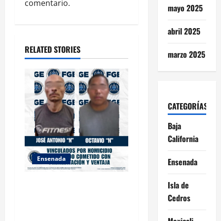
t
comentario.
mayo 2025
i
abril 2025
o
RELATED STORIES
marzo 2025
n
CATEGORÍAS
Baja
California
Ensenada
Ensenada
OBTIENE FISCALÍA
Isla de
VINCULACIÓN A PROCESO
Cedros
CONTRA DOS HOMBRES
Mexicali