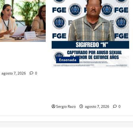
SAMBLEA NACIONAL
ES AMBIENTALES EN
Ensenada
A CALIFORNIA
agosto 7, 2026
0
LOGRA FISCALÍA CUMPLIMENTAR
ORDEN DE APREHENSIÓN POR
ABUSO SEXUAL AGRAVADO
CONTRA MENOR DE CATORCE AÑOS
Sergio Razo
agosto 7, 2026
0