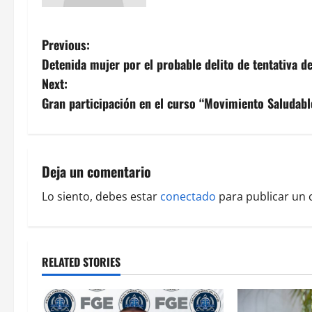
P
Previous:
Detenida mujer por el probable delito de tentativa d
o
Next:
s
Gran participación en el curso “Movimiento Saludable
t
n
Deja un comentario
a
Lo siento, debes estar
conectado
para publicar un 
v
i
RELATED STORIES
g
a