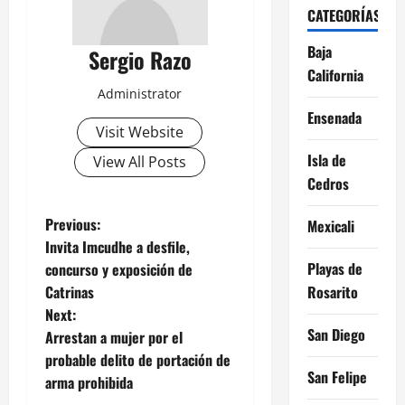
CATEGORÍAS
Baja
Sergio Razo
California
Administrator
Ensenada
Visit Website
Isla de
View All Posts
Cedros
P
Previous:
Mexicali
Invita Imcudhe a desfile,
o
Playas de
concurso y exposición de
Catrinas
Rosarito
s
Next:
San Diego
t
Arrestan a mujer por el
probable delito de portación de
n
San Felipe
arma prohibida