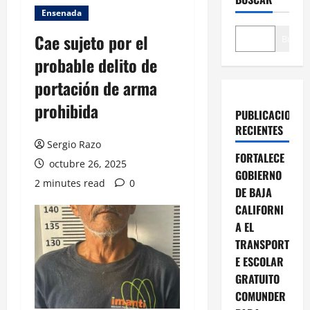
Ensenada
Cae sujeto por el
Buscar
probable delito de
portación de arma
prohibida
PUBLICACIONES
RECIENTES
Sergio Razo
FORTALECE
octubre 26, 2025
GOBIERNO
2 minutes read
0
DE BAJA
CALIFORNI
A EL
TRANSPORT
E ESCOLAR
GRATUITO
COMUNDER