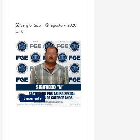
NACIONAL DE AUTORIDADES
AMBIENTALES EN ENSENADA
BAJA CALIFORNIA
Sergio Razo
agosto 7, 2026
0
Ensenada
LOGRA FISCALÍA
CUMPLIMENTAR ORDEN DE
APREHENSIÓN POR ABUSO
SEXUAL AGRAVADO CONTRA