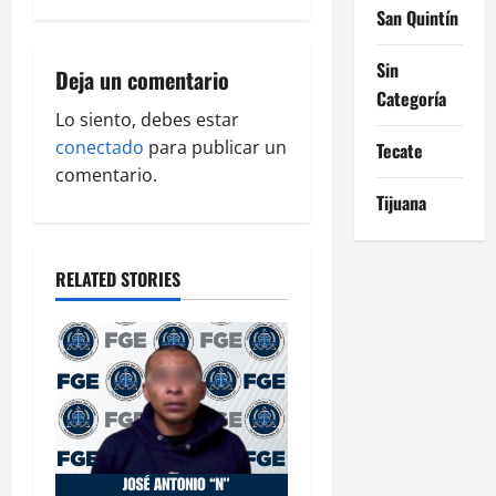
a
San Quintín
v
Sin
Deja un comentario
Categoría
i
Lo siento, debes estar
g
conectado
para publicar un
Tecate
comentario.
a
Tijuana
t
RELATED STORIES
i
o
n