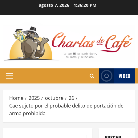
Skip
agosto 7, 2026
1:36:21 PM
to
content
VIDEO
Primary
Menu
Home
2025
octubre
26
Cae sujeto por el probable delito de portación de
arma prohibida
BUSCAR