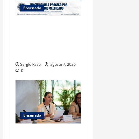
Ensenada
FISCALÍA GENERAL DEL
ESTADO LOGRA
VINCULACIÓN A PROCESO
POR HOMICIDIO
CALIFICADO
Sergio Razo
agosto 7, 2026
0
Ensenada
INICIA 3RA ASAMBLEA