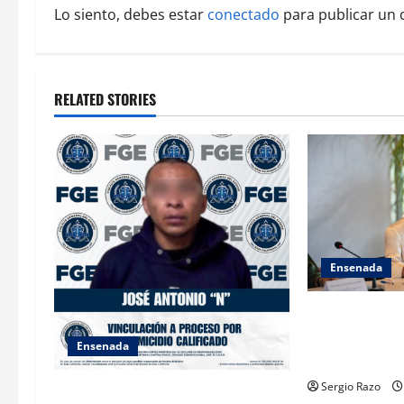
a
Lo siento, debes estar
conectado
para publicar un 
v
i
RELATED STORIES
g
a
t
i
o
Ensenada
n
INICIA 3RA A
DE AUTORIDAD
Ensenada
ENSENADA BAJ
Sergio Razo
FISCALÍA GENERAL DEL ESTADO