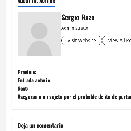
ABOUT THE AUTHOR
Sergio Razo
Administrator
Visit Website
View All P
P
Previous:
Entrada anterior
o
Next:
s
Aseguran a un sujeto por el probable delito de port
t
n
Deja un comentario