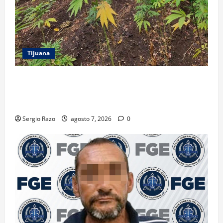
Tijuana
DENUNCIA CIUDADANA PERMITE LOCALIZAR
PLANTÍO; SE ASEGURARON MÁS DE 16 MIL PLANTAS
DE MARIHUANA
Sergio Razo
agosto 7, 2026
0