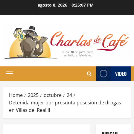
Skip
agosto 8, 2026
8:25:08 PM
to
content
VIDEO
Primary
Menu
Home
2025
octubre
24
Detenida mujer por presunta posesión de drogas
en Villas del Real II
BUSCAR