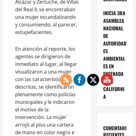
Alcázar y Zertuche, de Villas
del Real II, se encontraban
INICIA 3RA
una mujer escandalizando
ASAMBLEA
y consumiendo, al parecer,
NACIONAL
estupefacientes.
DE
AUTORIDAD
En atención al reporte, los
ES
agentes se dirigieron de
AMBIENTAL
inmediato al lugar, al llegar
ES EN
visualizaron a una mujer
ENSENADA
con las características
BAJA
descritas, se identificaron
CALIFORNI
plenamente como policías
A
municipales y le indicaron
el motivo de la
intervención. La mujer
arrojó al piso una cartera
COMEMTARIOS
de mano en color negro e
RECIENTES