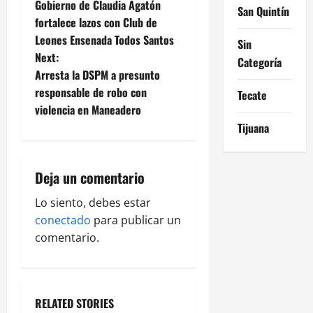
Gobierno de Claudia Agatón
San Quintín
o
fortalece lazos con Club de
Leones Ensenada Todos Santos
s
Sin
Next:
Categoría
t
Arresta la DSPM a presunto
responsable de robo con
Tecate
n
violencia en Maneadero
Tijuana
a
v
Deja un comentario
i
Lo siento, debes estar
g
conectado
para publicar un
comentario.
a
t
RELATED STORIES