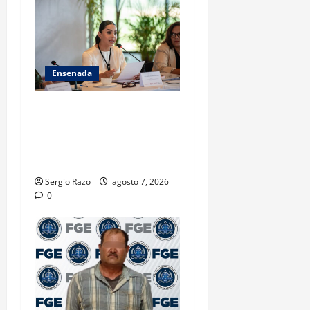
Ensenada
INICIA 3RA ASAMBLEA
NACIONAL DE AUTORIDADES
AMBIENTALES EN ENSENADA
BAJA CALIFORNIA
Sergio Razo
agosto 7, 2026
0