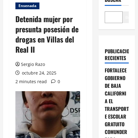
Ensenada
Detenida mujer por
Buscar
presunta posesión de
drogas en Villas del
Real II
PUBLICACIONES
RECIENTES
Sergio Razo
FORTALECE
octubre 24, 2025
GOBIERNO
2 minutes read
0
DE BAJA
CALIFORNI
A EL
TRANSPORT
E ESCOLAR
GRATUITO
COMUNDER