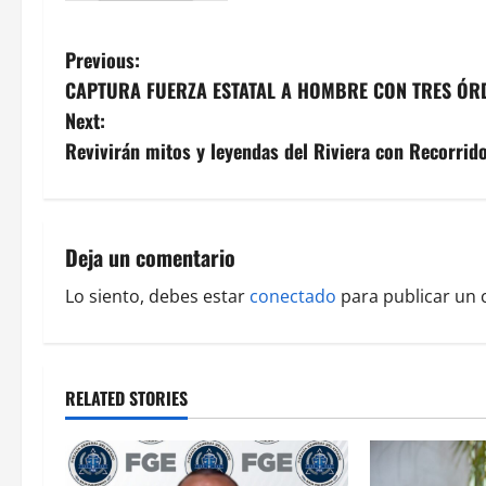
P
Previous:
CAPTURA FUERZA ESTATAL A HOMBRE CON TRES ÓRD
o
Next:
s
Revivirán mitos y leyendas del Riviera con Recorrid
t
n
Deja un comentario
a
Lo siento, debes estar
conectado
para publicar un 
v
i
RELATED STORIES
g
a