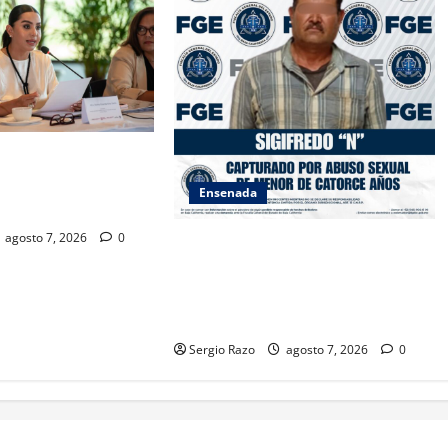
SAMBLEA NACIONAL
ES AMBIENTALES EN
Ensenada
A CALIFORNIA
agosto 7, 2026
0
LOGRA FISCALÍA CUMPLIMENTAR
ORDEN DE APREHENSIÓN POR
ABUSO SEXUAL AGRAVADO
CONTRA MENOR DE CATORCE AÑOS
Sergio Razo
agosto 7, 2026
0