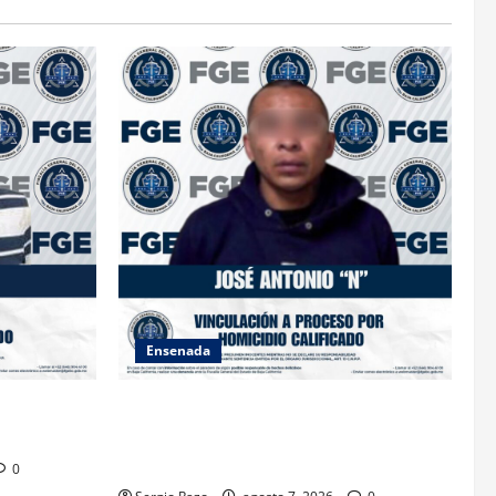
Ensenada
TRA
FISCALÍA GENERAL DEL ESTADO LOGRA
O AGRAVADO
VINCULACIÓN A PROCESO POR
HOMICIDIO CALIFICADO
0