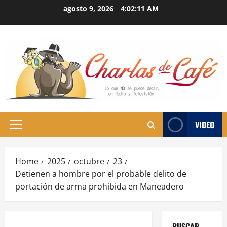
Skip
agosto 9, 2026
4:02:12 AM
to
content
VIDEO
Primary
Menu
Home
2025
octubre
23
Detienen a hombre por el probable delito de
portación de arma prohibida en Maneadero
BUSCAR