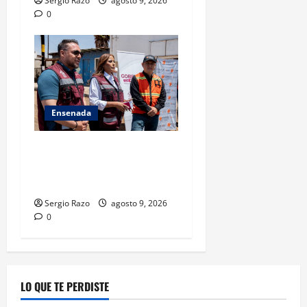
Sergio Razo
agosto 9, 2026
0
Ensenada
Se rehabilitan 890 m2 de la
avenida Abasolo: Claudia
Agatón
Sergio Razo
agosto 9, 2026
0
LO QUE TE PERDISTE