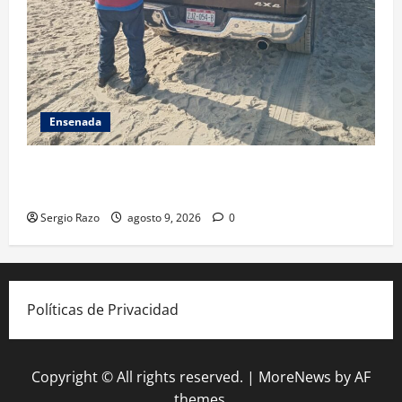
Ensenada
En mes de julio, Gobierno de Ensenada recolectó 80
toneladas de basura de la localidad
Sergio Razo
agosto 9, 2026
0
Políticas de Privacidad
Copyright © All rights reserved.
|
MoreNews
by AF
themes.