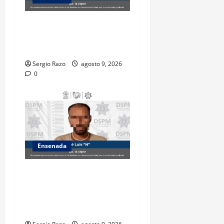
Atiende Policía Municipal
reporte y detiene a hombre
por probable allanamiento
Sergio Razo
agosto 9, 2026
0
Ensenada
Detiene Policía Municipal a
hombre por probable
posesión de drogas en la
colonia Francisco Villa II