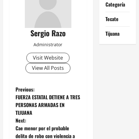
Categoría
Tecate
Sergio Razo
Tijuana
Administrator
Visit Website
View All Posts
P
Previous:
FUERZA ESTATAL DETIENE A TRES
o
PERSONAS ARMADAS EN
TIJUANA
s
Next:
t
Cae menor por el probable
delito de robo con violencia a