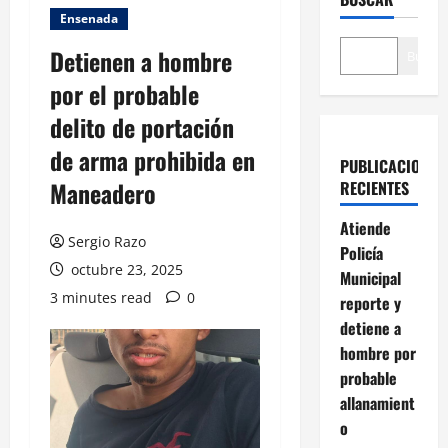
Ensenada
Detienen a hombre
Buscar
por el probable
delito de portación
de arma prohibida en
PUBLICACIONES
Maneadero
RECIENTES
Atiende
Sergio Razo
Policía
octubre 23, 2025
Municipal
3 minutes read
0
reporte y
detiene a
hombre por
probable
allanamient
o