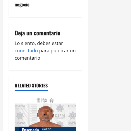
n
negocio
a
v
Deja un comentario
i
Lo siento, debes estar
g
conectado
para publicar un
comentario.
a
t
RELATED STORIES
i
o
n
Ensenada