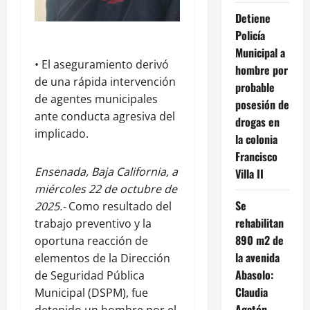
Detiene
Policía
Municipal a
• El aseguramiento derivó
hombre por
de una rápida intervención
probable
de agentes municipales
posesión de
ante conducta agresiva del
drogas en
implicado.
la colonia
Francisco
Ensenada, Baja California, a
Villa II
miércoles 22 de octubre de
Se
2025.-
Como resultado del
rehabilitan
trabajo preventivo y la
890 m2 de
oportuna reacción de
la avenida
elementos de la Dirección
Abasolo:
de Seguridad Pública
Claudia
Municipal (DSPM), fue
Agatón
detenido un hombre por el