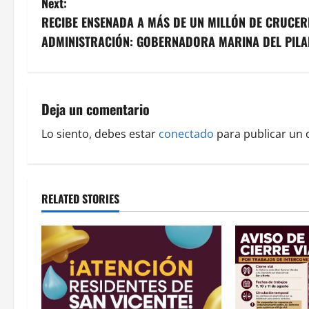
Next:
s
RECIBE ENSENADA A MÁS DE UN MILLÓN DE CRUCER
ADMINISTRACIÓN: GOBERNADORA MARINA DEL PILA
t
n
a
Deja un comentario
v
Lo siento, debes estar
conectado
para publicar un 
i
g
RELATED STORIES
a
t
i