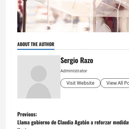
ABOUT THE AUTHOR
Sergio Razo
Administrator
Visit Website
View All P
P
Previous:
Llama gobierno de Claudia Agatón a reforzar medidas
o