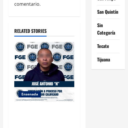
comentario.
a
San Quintín
t
Sin
RELATED STORIES
Categoría
i
o
Tecate
n
Tijuana
Ensenada
FISCALÍA GENERAL DEL
ESTADO LOGRA
VINCULACIÓN A PROCESO