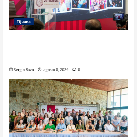
Tijuana
GARANTIZA GOBIERNO DE BAJA CALIFORNIA
REGRESO A CLASES CON INFRAESTRUCTURA
FORTALECIDA, CERTEZA AL MAGISTERIO Y APOYOS
SOCIALES
Sergio Razo
agosto 8, 2026
0