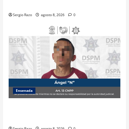
ADOLESCENTE VIOLENTADA POR SU PAREJA
Sergio Razo
agosto 8, 2026
0
Ensenada
Detiene la DSPM a probable responsable por
presuntos delitos contra la salud tras intervención
de tránsito
Sergio Razo
agosto 8, 2026
0