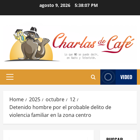
Skip
agosto 9, 2026
5:38:08 PM
to
content
VIDEO
Primary
Menu
Home
2025
octubre
12
Detenido hombre por el probable delito de
violencia familiar en la zona centro
BUSCAR