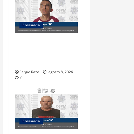
Ensenada
Detiene la DSPM a probable
responsable por presuntos
delitos contra la salud tras
intervención de tránsito
Sergio Razo
agosto 8, 2026
0
Ensenada