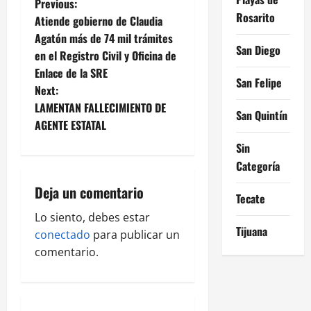
P
Previous:
Rosarito
Atiende gobierno de Claudia
o
Agatón más de 74 mil trámites
San Diego
en el Registro Civil y Oficina de
s
Enlace de la SRE
San Felipe
t
Next:
LAMENTAN FALLECIMIENTO DE
San Quintín
n
AGENTE ESTATAL
a
Sin
Categoría
v
Deja un comentario
Tecate
i
Lo siento, debes estar
Tijuana
g
conectado
para publicar un
comentario.
a
t