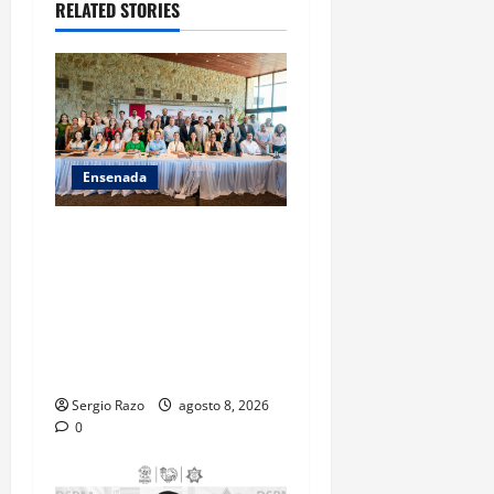
RELATED STORIES
i
o
n
Ensenada
ACUERDAN AUTORIDADES
AMBIENTALES DE TODO EL
PAÍS FORTALECER
ESTRATEGIA DE
CONSERVACIÓN Y
RESTAURACIÓN
Sergio Razo
agosto 8, 2026
0