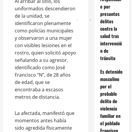
Al arribar al sitio, los
e por
uniformados descendieron
presuntos
de la unidad, se
delitos
identificaron plenamente
contra la
como policías municipales
salud tras
y observaron a una mujer
intervenció
con visibles lesiones en el
n de
rostro, quien solicitó apoyo
tránsito
señalando a su agresor,
identificado como José
Es detenido
Francisco “N”, de 28 años
masculino
de edad, que se
por el
encontraba a escasos
probable
metros de distancia.
delito de
violencia
La afectada, manifestó que
familiar en
momentos antes había
el poblado
sido agredida físicamente
Francisco