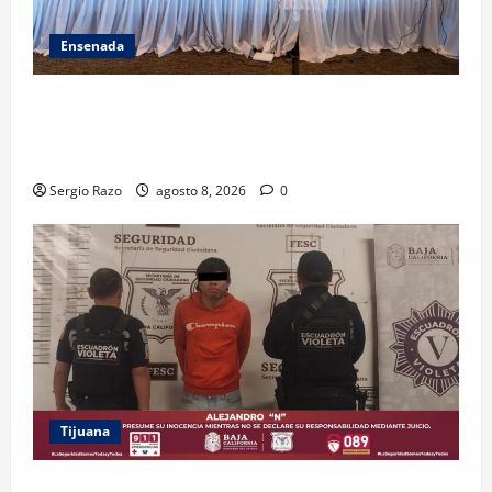
Ensenada
ACUERDAN AUTORIDADES AMBIENTALES DE TODO EL
PAÍS FORTALECER ESTRATEGIA DE CONSERVACIÓN Y
RESTAURACIÓN
Sergio Razo
agosto 8, 2026
0
Tijuana
BRINDA ESCUADRÓN VIOLETA PROTECCIÓN A